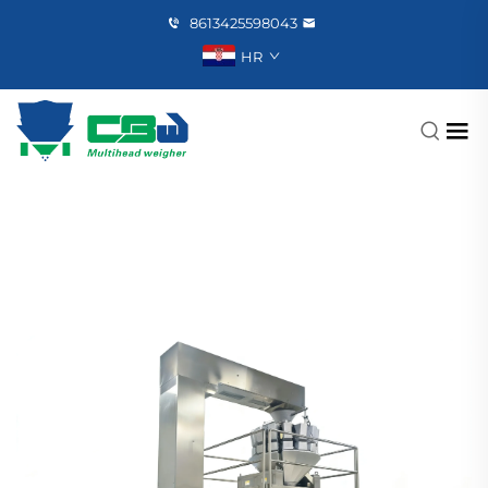
8613425598043
HR