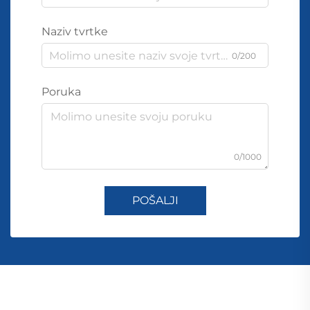
Naziv tvrtke
0/200
Poruka
0/1000
POŠALJI