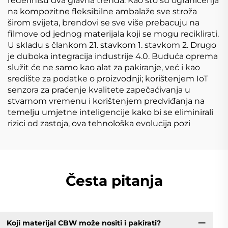
redefinišu dva glavna trenda. Kao što su ograničenja
na kompozitne fleksibilne ambalaže sve stroža
širom svijeta, brendovi se sve više prebacuju na
filmove od jednog materijala koji se mogu reciklirati.
U skladu s člankom 21. stavkom 1. stavkom 2. Drugo
je duboka integracija industrije 4.0. Buduća oprema
služit će ne samo kao alat za pakiranje, već i kao
središte za podatke o proizvodnji; korištenjem IoT
senzora za praćenje kvalitete zapečaćivanja u
stvarnom vremenu i korištenjem predviđanja na
temelju umjetne inteligencije kako bi se eliminirali
rizici od zastoja, ova tehnološka evolucija pozi
Česta pitanja
Koji materijal CBW može nositi i pakirati?