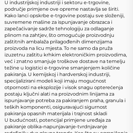
U industrijskoj industriji i sektoru e-trgovine,
područje primjene ove opreme nastavlja se širiti.
Kako lanci opskrbe e-trgovine postaju sve složeniji,
suvremene mašine za ispunjavanje obrazaca i
zapečaćivanje sadrže tehnologiju za odlaganje
plinom na zahtjev, što omogućuje proizvodnju
zaštitnih ambalaža prilagođenih dimenzijama
proizvoda na licu mjesta. To ne samo da pruža
izuzetnu zaštitu krhkim elektroničkim proizvodima,
već i znatno smanjuje troškove dostave na temelju
težine u logistici e-trgovine smanjenjem količine
pakiranja. U kemijskoj i hardverskoj industriji,
specijalizirani modeli koji imaju mogućnost
otpornosti na eksplozije i visok snagu opterećenja
postaju ključni alati na proizvodnim linijama za
ispunjavanje potreba za pakiranjem praha, granula i
teških komponenti, osiguravajući sigurnost
pakiranja opasnih materijala i trajnost skladi
U budućnosti, potencijal primjene uređaja za
pakiranje oblika-napunjavanje-tvrdnjavanje