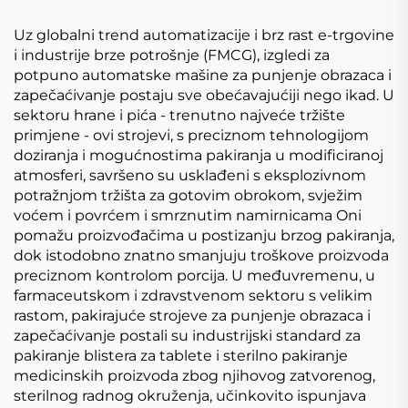
Uz globalni trend automatizacije i brz rast e-trgovine
i industrije brze potrošnje (FMCG), izgledi za
potpuno automatske mašine za punjenje obrazaca i
zapečaćivanje postaju sve obećavajućiji nego ikad. U
sektoru hrane i pića - trenutno najveće tržište
primjene - ovi strojevi, s preciznom tehnologijom
doziranja i mogućnostima pakiranja u modificiranoj
atmosferi, savršeno su usklađeni s eksplozivnom
potražnjom tržišta za gotovim obrokom, svježim
voćem i povrćem i smrznutim namirnicama Oni
pomažu proizvođačima u postizanju brzog pakiranja,
dok istodobno znatno smanjuju troškove proizvoda
preciznom kontrolom porcija. U međuvremenu, u
farmaceutskom i zdravstvenom sektoru s velikim
rastom, pakirajuće strojeve za punjenje obrazaca i
zapečaćivanje postali su industrijski standard za
pakiranje blistera za tablete i sterilno pakiranje
medicinskih proizvoda zbog njihovog zatvorenog,
sterilnog radnog okruženja, učinkovito ispunjava