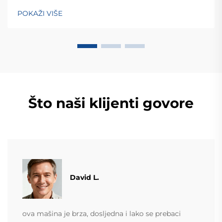
zemalja. Otkrijte njihova inteligentna rješenja za
POKAŽI VIŠE
tehtanjezažali globalnu konsultaciju OEM/ODM-a još
danas.
Što naši klijenti govore
David L.
ova mašina je brza, dosljedna i lako se prebaci