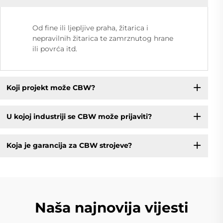
Od fine ili ljepljive praha, žitarica i
nepravilnih žitarica te zamrznutog hrane
ili povrća itd.
Koji projekt može CBW?
U kojoj industriji se CBW može prijaviti?
Koja je garancija za CBW strojeve?
Naša najnovija vijesti