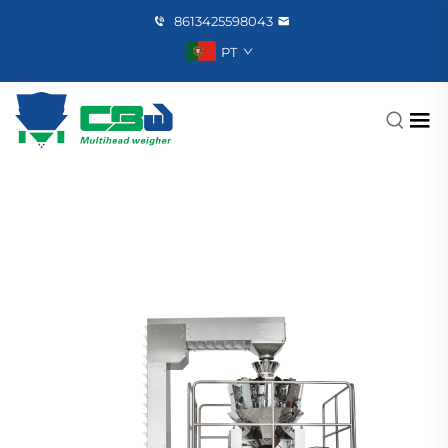
8613425598043
PT