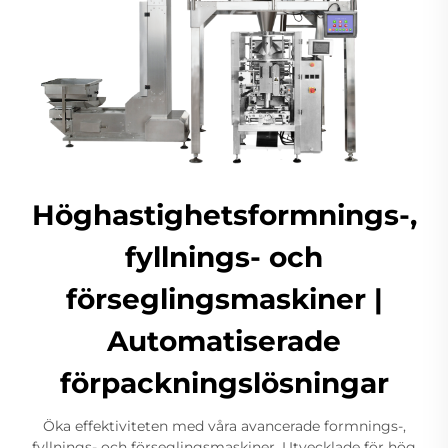
Höghastighetsformnings-,
fyllnings- och
förseglingsmaskiner |
Automatiserade
förpackningslösningar
Öka effektiviteten med våra avancerade formnings-,
fyllnings- och förseglingsmaskiner. Utvecklade för hög