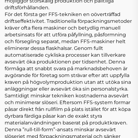
möjliggör storskalig produktion och pålitliga
driftsförhållanden.
För det första ger FFS-tekniken en oöverträffad
driftseffektivitet. Traditionella förpackningsmetoder
kräver ofta flera maskiner och betydlig manuell
arbetsinsats för att utföra påfyllning, påsformning
och försegling separat, medan FFS-maskiner helt
eliminerar dessa flaskhalsar. Genom fullt
automatiserade cykliska processer kan tillverkare
avsevärt öka produktionen per tidsenhet. Denna
förmåga att snabbt svara på marknadsbehoven är
avgörande för företag som strävar efter att uppfylla
kraven på högvolymproduktion utan att utöka sina
anläggningar eller avsevärt öka sin personalstyrka.
Samtidigt minskar tekniken kostnaderna avsevärt
och minimerar slöseri. Eftersom FFS-system formar
påsar direkt från rullfilm på plats istället för att köpa
dyrbara färdiga påsar kan de exakt styra
materialanvändningen baserat på produktkraven.
Denna ”rull-till-form”-ansats minskar avsevärt
slöseriet med förpackningsmaterial och sänker