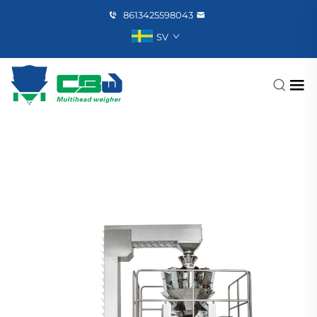
8613425598043
SV