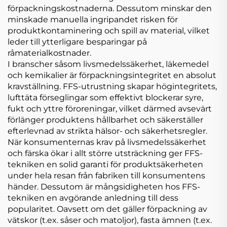
förpackningskostnaderna. Dessutom minskar den
minskade manuella ingripandet risken för
produktkontaminering och spill av material, vilket
leder till ytterligare besparingar på
råmaterialkostnader.
I branscher såsom livsmedelssäkerhet, läkemedel
och kemikalier är förpackningsintegritet en absolut
kravställning. FFS-utrustning skapar högintegritets,
lufttäta förseglingar som effektivt blockerar syre,
fukt och yttre föroreningar, vilket därmed avsevärt
förlänger produktens hållbarhet och säkerställer
efterlevnad av strikta hälsor- och säkerhetsregler.
När konsumenternas krav på livsmedelssäkerhet
och färska ökar i allt större utsträckning ger FFS-
tekniken en solid garanti för produktsäkerheten
under hela resan från fabriken till konsumentens
händer. Dessutom är mångsidigheten hos FFS-
tekniken en avgörande anledning till dess
popularitet. Oavsett om det gäller förpackning av
vätskor (t.ex. såser och matoljor), fasta ämnen (t.ex.