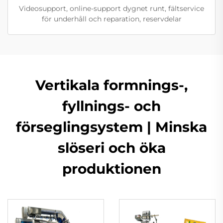
Videosupport, online-support dygnet runt, fältservice
för underhåll och reparation, reservdelar
Vertikala formnings-,
fyllnings- och
förseglingsystem | Minska
slöseri och öka
produktionen