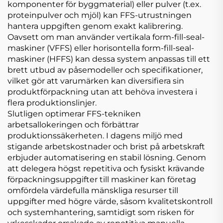
komponenter för byggmaterial) eller pulver (t.ex.
proteinpulver och mjöl) kan FFS-utrustningen
hantera uppgiften genom exakt kalibrering.
Oavsett om man använder vertikala form-fill-seal-
maskiner (VFFS) eller horisontella form-fill-seal-
maskiner (HFFS) kan dessa system anpassas till ett
brett utbud av påsemodeller och specifikationer,
vilket gör att varumärken kan diversifiera sin
produktförpackning utan att behöva investera i
flera produktionslinjer.
Slutligen optimerar FFS-tekniken
arbetsallokeringen och förbättrar
produktionssäkerheten. I dagens miljö med
stigande arbetskostnader och brist på arbetskraft
erbjuder automatisering en stabil lösning. Genom
att delegera högst repetitiva och fysiskt krävande
förpackningsuppgifter till maskiner kan företag
omfördela värdefulla mänskliga resurser till
uppgifter med högre värde, såsom kvalitetskontroll
och systemhantering, samtidigt som risken för