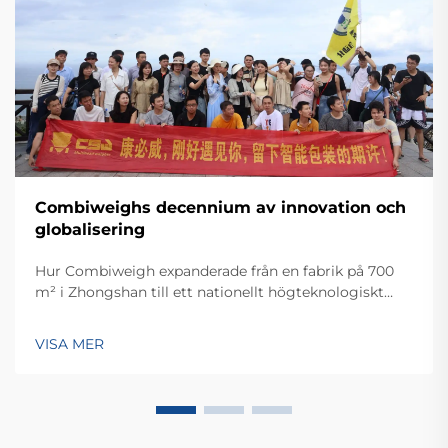
Combiweighs decennium av innovation och
globalisering
Hur Combiweigh expanderade från en fabrik på 700
m² i Zhongshan till ett nationellt högteknologiskt
företag som betjänar över 60 länder. Upptäck deras
intelligenta vägningslösningar – begär idag en global
VISA MER
OEM/ODM-konsultation.