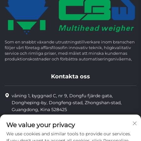
Som en snabbt växande utrustningstillverkare inom branschen
följer vårt företag affärsfilosofin innovativ teknik, högkvalitativ
service och rimliga priser, med målet att minska kundernas
produktionskostnader och förbättra automatiseringsnivåerna,
Kontakta oss
våning 1, byggnad C, nr 9, Dongfu fjärde gata,
Dongheping-by, Dongfeng-stad, Zhongshan-stad,
Guangdong, Kina 528425
8613425598043
We value your privacy
[email protected]
We use cookies and similar tools to provide our services.
If you don't want to accept all cookies, click Personalize