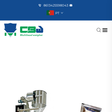
8613425598043
PT