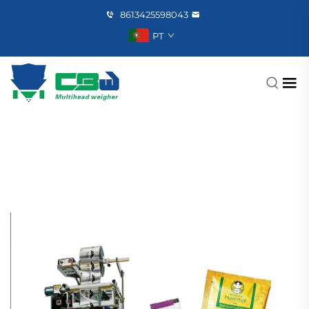
8613425598043
PT