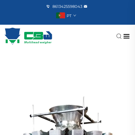
8613425598043
PT