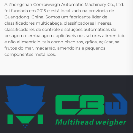
A Zhongshan Combiweigh Automatic Machinery Co., Ltd.
foi fundada em 2015 e está localizada na província de
Guangdong, China. Somos um fabricante líder de
classificadores multicabeça, classificadores lineares,
classificadores de controle e soluções automáticas de
pesagem e embalagem, aplicáveis nos setores alimentício
e não alimentício, tais como biscoitos, grãos, açúcar, sal,
frutos do mar, macarrão, amendoins e pequenos
componentes metálicos.