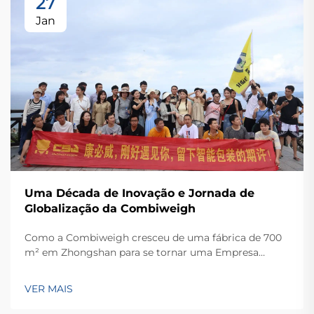
27
Jan
Uma Década de Inovação e Jornada de
Globalização da Combiweigh
Como a Combiweigh cresceu de uma fábrica de 700
m² em Zhongshan para se tornar uma Empresa
Nacional de Alta Tecnologia, atendendo mais de 60
países. Conheça suas soluções inteligentes de
VER MAIS
pesagem — solicite ainda hoje uma consulta global
OEM/ODM.