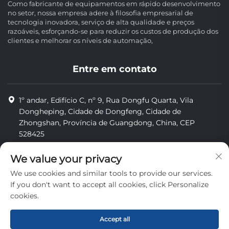
Como fabricante de equipamentos em rápido desenvolvimento
no setor, nossa empresa adere à filosofia empresarial de
tecnologia inovadora, serviço de alta qualidade e preços
razoáveis, esforçando-se para reduzir os custos de produção dos
clientes e melhorar os níveis de automação,
Entre em contato
1º andar, Edifício C, nº 9, Rua Dongfu Quarta, Vila
Dongheping, Cidade de Dongfeng, Cidade de
Zhongshan, Província de Guangdong, China, CEP
528425
8613425598043
We value your privacy
[email protected]
We use cookies and similar tools to provide our services.
If you don't want to accept all cookies, click Personalize
cookies.
Direitos autorais © Zhongshan Combiweigh Automatic
Machinery Co., Ltd. Todos os direitos reservados.
Accept all
privacidade