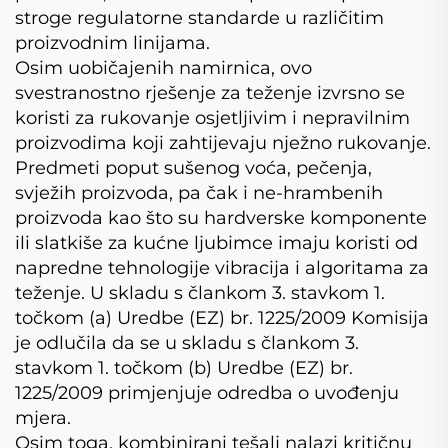
stroge regulatorne standarde u različitim
proizvodnim linijama.
Osim uobičajenih namirnica, ovo
svestranostno rješenje za teženje izvrsno se
koristi za rukovanje osjetljivim i nepravilnim
proizvodima koji zahtijevaju nježno rukovanje.
Predmeti poput sušenog voća, pečenja,
svježih proizvoda, pa čak i ne-hrambenih
proizvoda kao što su hardverske komponente
ili slatkiše za kućne ljubimce imaju koristi od
napredne tehnologije vibracija i algoritama za
teženje. U skladu s člankom 3. stavkom 1.
točkom (a) Uredbe (EZ) br. 1225/2009 Komisija
je odlučila da se u skladu s člankom 3.
stavkom 1. točkom (b) Uredbe (EZ) br.
1225/2009 primjenjuje odredba o uvođenju
mjera.
Osim toga, kombinirani tešalj nalazi kritičnu