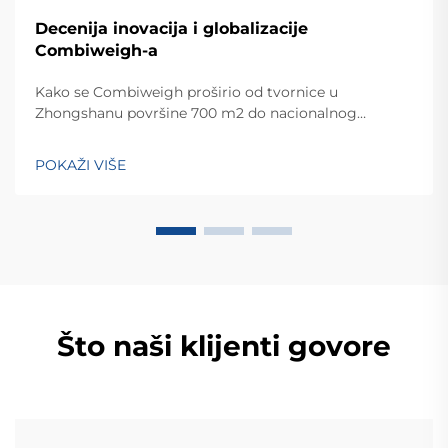
Decenija inovacija i globalizacije
Combiweigh-a
Kako se Combiweigh proširio od tvornice u
Zhongshanu površine 700 m2 do nacionalnog
visokotehnološkog poduzeća koje služi više od 60
zemalja. Otkrijte njihova inteligentna rješenja za
POKAŽI VIŠE
tehtanjezažali globalnu konsultaciju OEM/ODM-a još
danas.
Što naši klijenti govore