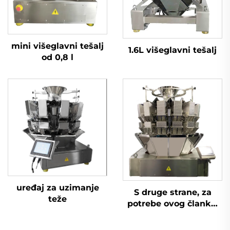
mini višeglavni tešalj
1.6L višeglavni tešalj
od 0,8 l
uređaj za uzimanje
S druge strane, za
teže
potrebe ovog članka,
za sve proizvode koji
sadrže: