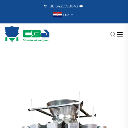
8613425598043
HR