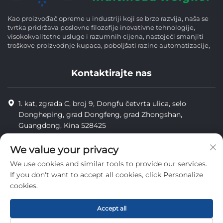
Kao proizvođač opreme u industriji koji se brzo razvija, naša se
tvrtka pridržava poslovne filozofije inovativne tehnologije,
visokokvalitetne usluge i razumnih cijena, nastojeći smanjiti
troškove proizvodnje kupaca, poboljšati razine automatizacije,
Kontaktirajte nas
1. kat, zgrada C, broj 9, Dongfu četvrta ulica, selo
Dongheping, grad Dongfeng, grad Zhongshan,
Guangdong, Kina 528425
8613425598043
We value your privacy
[email protected]
We use cookies and similar tools to provide our services.
If you don't want to accept all cookies, click Personalize
cookies.
Copyright © Zhongshan Combiweigh Automatic Machinery Co.,
Ltd. Sva prava su rezervirana.
Accept all
privatnost