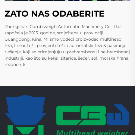
ZATO NAS ODABERITE
Zhongshan Combiweigh Automatic Machinery Co., Ltd.
započela je 2015. godine, smještena u provinciji
Guangdong, Kina. Mi smo vodeći proizvođač multihead
teži, linear teži, provjeriti teži, i automatski teži & pakiranje
rješenje, koji se primjenjuju u prehrambenoj i ne-hrambenoj
industriji, kao što su keksi, žitarice, šećer, sol, morska hrana,
rezance, k