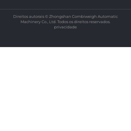
Direitos autorais © Zhongshan Combiweigh Automatic
Machinery Co., Ltd. Todos os direitos reservados.
privacidade