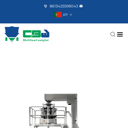
8613425598043
PT