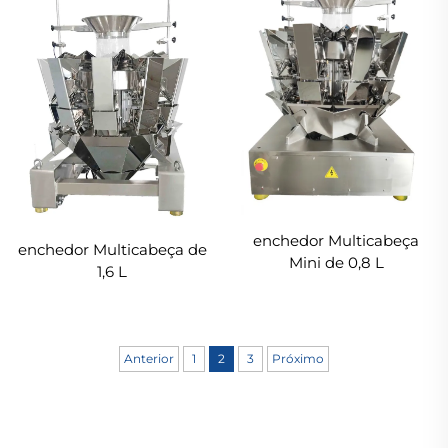
enchedor Multicabeça
enchedor Multicabeça de
Mini de 0,8 L
1,6 L
Anterior
1
2
3
Próximo