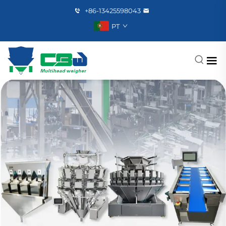
+86-13425598043
PT