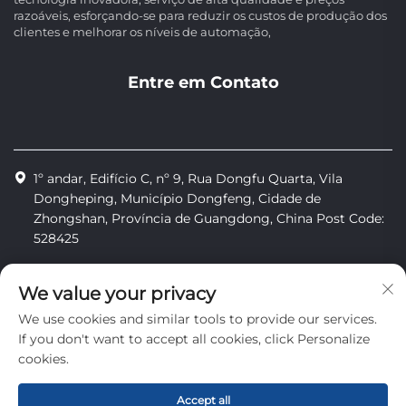
razoáveis, esforçando-se para reduzir os custos de produção dos
clientes e melhorar os níveis de automação,
Entre em Contato
1º andar, Edifício C, nº 9, Rua Dongfu Quarta, Vila
Dongheping, Município Dongfeng, Cidade de
Zhongshan, Província de Guangdong, China Post Code:
528425
+86-13425598043
We value your privacy
[email protected]
We use cookies and similar tools to provide our services.
If you don't want to accept all cookies, click Personalize
cookies.
Direitos autorais © Zhongshan Combiweigh Automatic
Machinery Co., Ltd. Todos os direitos reservados
Accept all