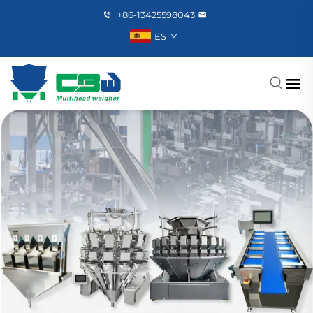
+86-13425598043
ES