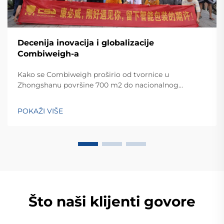
Decenija inovacija i globalizacije
Combiweigh-a
Kako se Combiweigh proširio od tvornice u
Zhongshanu površine 700 m2 do nacionalnog
visokotehnološkog poduzeća koje služi više od 60
zemalja. Otkrijte njihova inteligentna rješenja za
POKAŽI VIŠE
tehtanjezažali globalnu konsultaciju OEM/ODM-a još
danas.
Što naši klijenti govore