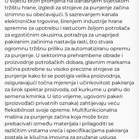
U svjetlu brzih promjena na današnjem svjetskom
tržištu hrane, izgledi za strojeve za punjenje začina
iznimno su obećavajući. S sazrevanjem kanala
elektroničke trgovine, širenjem industrije hrane
spremne za upotrebu i rastućom željom potrošača
za egzotičnim okusima, potražnja za unaprijed
pakiranim začinima nastavlja rasti, što stvara
ogromnu tržišnu priliku za automatiziranu opremu
za punjenje. U sektorima prehrambene obrade i
proizvodnje potrošačkih dobara, glavnim markama
začina potrebne su visoko precizne strojeve za
punjenje kako bi se postigla velika proizvodnja,
osiguravajući točna mjerenja i učinkovitost pakiranja
za širok spektar proizvoda, od kurkume u prahu do
semena kminka. U isto vrijeme, ugovorni pakeri
(proizvođači privatnih oznaka) zahtijevaju veću
fleksibilnost svoje opreme. Multifunkcionalna
mašina za punjenje začina koja može brzo
prebacivati između materijala i prilagoditi se
različitim vrstama vreća i specifikacijama pakiranja
postala je ključna imovina za pružanje usluga