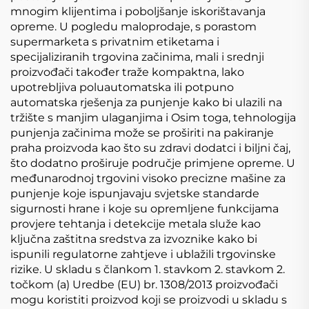
mnogim klijentima i poboljšanje iskorištavanja
opreme. U pogledu maloprodaje, s porastom
supermarketa s privatnim etiketama i
specijaliziranih trgovina začinima, mali i srednji
proizvođači također traže kompaktna, lako
upotrebljiva poluautomatska ili potpuno
automatska rješenja za punjenje kako bi ulazili na
tržište s manjim ulaganjima i Osim toga, tehnologija
punjenja začinima može se proširiti na pakiranje
praha proizvoda kao što su zdravi dodatci i biljni čaj,
što dodatno proširuje područje primjene opreme. U
međunarodnoj trgovini visoko precizne mašine za
punjenje koje ispunjavaju svjetske standarde
sigurnosti hrane i koje su opremljene funkcijama
provjere tehtanja i detekcije metala služe kao
ključna zaštitna sredstva za izvoznike kako bi
ispunili regulatorne zahtjeve i ublažili trgovinske
rizike. U skladu s člankom 1. stavkom 2. stavkom 2.
točkom (a) Uredbe (EU) br. 1308/2013 proizvođači
mogu koristiti proizvod koji se proizvodi u skladu s