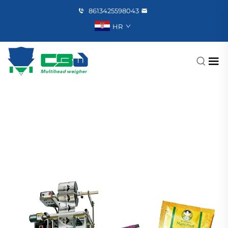
8613425598043
HR