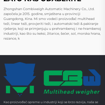
Zhongshan Combiweigh Automatic Machinery Co., Ltd.
započela je 2015. godine, smještena u provinciji
Guangdong, Kina. Mi smo vodeći proizvođač multihead
teži, linear teži, provjeriti teži, i automatski teži & pakiranje
rješenje, koji se primjenjuju u prehrambenoj i ne-hrambenoj
industriji, kao što su keksi, žitarice, šećer, sol, morska hrana,
rezance, k
Kao proizvođač opreme u industriji koji se brzo razvija, naša se