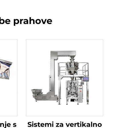
ube prahove
nje s
Sistemi za vertikalno