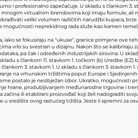
urno i profesionalno zapečaćuje. U skladu s člankom 3. s
s mnogim virtualnim brendovima koji imaju formule, ali 
rađivati veliki volumen različitih narudžbi kupaca, brze 
 mogućnosti neprekidnog rada služe kao kamen temelja
oda, iako se fokusiraju na "ukuse", granice primjene ove te
cima vrlo su svestran u dizajnu. Nakon što se kalibriraju 
ataka, pa čak i određenih industrijskih sirovina. U skla
u skladu s člankom 11. stavkom 1. točkom (b) Uredbe (EZ) 
s člankom 3. stavkom 1. U skladu s člankom 3. stavkom 1. s
iranje na vrhunskim tržištima poput Europe i Sjedinjenih
eme postalo je neizbježan izbor. Ukratko, mogućnosti pr
e hrane, produbljivanjem međunarodne trgovine i trendom
 začina ili etablirani proizvođač koji želi nadograditi svo
 u središte ovog rastućeg tržišta. Jeste li spremni za osv