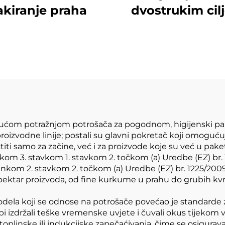
akiranje praha
dvostrukim cil
astućom potražnjom potrošača za pogodnom, higijenski pa
roizvodne linije; postali su glavni pokretač koji omoguć
titi samo za začine, već i za proizvode koje su već u pake
ankom 3. stavkom 1. stavkom 2. točkom (a) Uredbe (EZ) br.
lankom 2. stavkom 2. točkom (a) Uredbe (EZ) br. 1225/2
ektar proizvoda, od fine kurkume u prahu do grubih kvržic
 modela koji se odnose na potrošače povećao je standarde 
 bi izdržali teške vremenske uvjete i čuvali okus tije
plinske ili indukcijske zapečaćivanja, čime se osigurava d