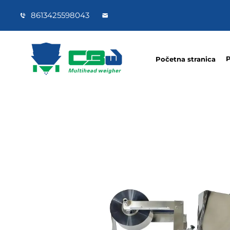
8613425598043
P
Početna stranica