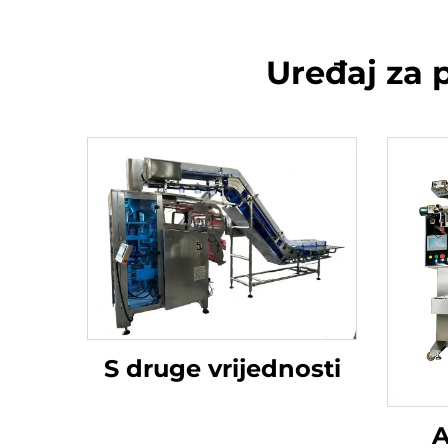
Uređaj za 
S druge vrijednosti
A