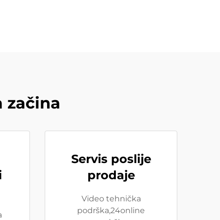
a začina
Servis poslije
i
prodaje
Video tehnička
podrška,24online
a