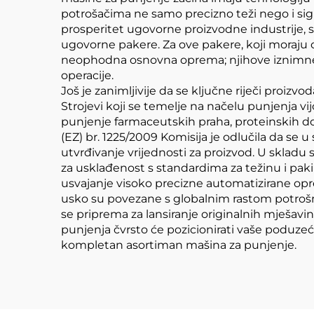
potrošačima ne samo precizno teži nego i sig
prosperitet ugovorne proizvodne industrije, 
ugovorne pakere. Za ove pakere, koji moraju ob
neophodna osnovna oprema; njihove iznimne
operacije.
Još je zanimljivije da se ključne riječi proizv
Strojevi koji se temelje na načelu punjenja vij
punjenje farmaceutskih praha, proteinskih dod
(EZ) br. 1225/2009 Komisija je odlučila da se 
utvrđivanje vrijednosti za proizvod. U skladu 
za usklađenost s standardima za težinu i pak
usvajanje visoko precizne automatizirane opr
usko su povezane s globalnim rastom potrošnj
se priprema za lansiranje originalnih mješavina
punjenja čvrsto će pozicionirati vaše poduzeće
kompletan asortiman mašina za punjenje.