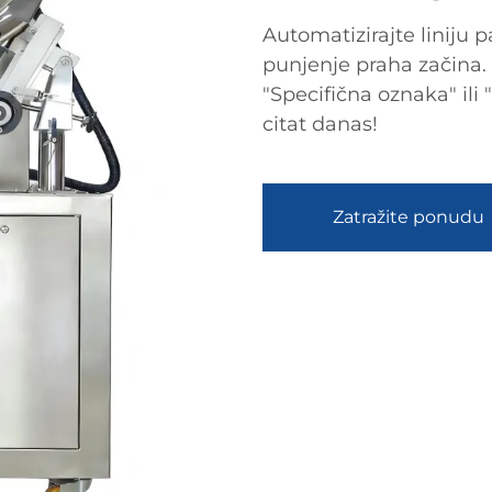
Automatizirajte liniju 
punjenje praha začina. 
"Specifična oznaka" ili
citat danas!
Zatražite ponudu