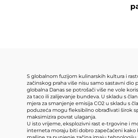
p
S globalnom fuzijom kulinarskih kultura i r
začinskog praha više nisu samo sastavni dio p
globalna Danas se potrošači više ne vole koris
za taco ili zalijevanje bundeva. U skladu s čl
mjera za smanjenje emisija CO2 u skladu s č
poduzeća mogu fleksibilno obrađivati širok sp
maksimizira povrat ulaganja.
U isto vrijeme, eksplozivni rast e-trgovine i
interneta moraju biti dobro zapečaćeni kako
mašine za punjenje začina imaju tehnologiju to