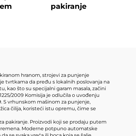
jem
pakiranje
kiranom hranom, strojevi za punjenje
uje tvrtkama da pređu s lokalnih poslovanja na
tu, kao što su specijalni garam masala, začini
 1225/2009 Komisija je odlučila o uvođenju
009. S vrhunskom mašinom za punjenje,
a čilija, koristeći istu opremu, čime se
za pakiranje. Proizvodi koji se prodaju putem
kom vremena. Moderne potpuno automatske
a se svaka vreća ili boca koja se šalje