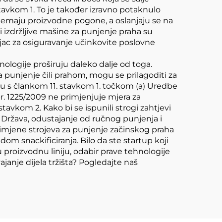
tavkom 1. To je također izravno potaknulo
nemaju proizvodne pogone, a oslanjaju se na
i izdržljive mašine za punjenje praha su
c za osiguravanje učinkovite poslovne
hnologije proširuju daleko dalje od toga.
za punjenje čili prahom, mogu se prilagoditi za
du s člankom 11. stavkom 1. točkom (a) Uredbe
br. 1225/2009 ne primjenjuje mjera za
tavkom 2. Kako bi se ispunili strogi zahtjevi
 Država, odustajanje od ručnog punjenja i
imjene strojeva za punjenje začinskog praha
 snackificiranja. Bilo da ste startup koji
ju proizvodnu liniju, odabir prave tehnologije
ajanje dijela tržišta? Pogledajte naš