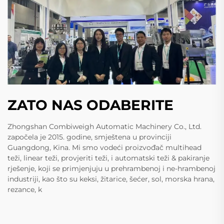
ZATO NAS ODABERITE
Zhongshan Combiweigh Automatic Machinery Co., Ltd.
započela je 2015. godine, smještena u provinciji
Guangdong, Kina. Mi smo vodeći proizvođač multihead
teži, linear teži, provjeriti teži, i automatski teži & pakiranje
rješenje, koji se primjenjuju u prehrambenoj i ne-hrambenoj
industriji, kao što su keksi, žitarice, šećer, sol, morska hrana,
rezance, k