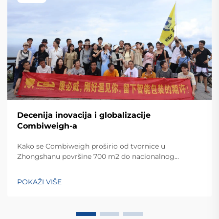
Decenija inovacija i globalizacije
Combiweigh-a
Kako se Combiweigh proširio od tvornice u
Zhongshanu površine 700 m2 do nacionalnog
visokotehnološkog poduzeća koje služi više od 60
zemalja. Otkrijte njihova inteligentna rješenja za
POKAŽI VIŠE
tehtanjezažali globalnu konsultaciju OEM/ODM-a još
danas.