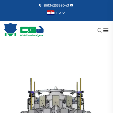
8613425598043
HR