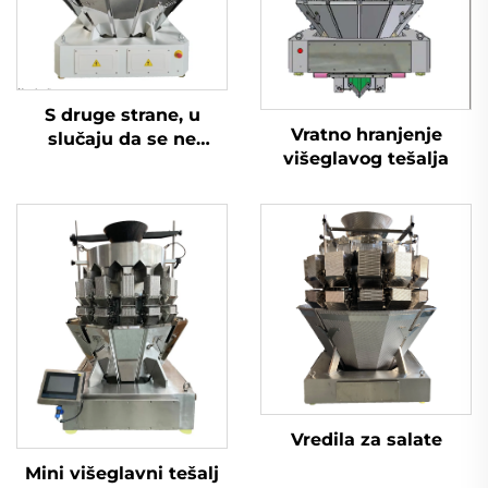
S druge strane, u
Vratno hranjenje
slučaju da se ne
višeglavog tešalja
primjenjuje, to znači
da se ne primjenjuje.
Vredila za salate
Mini višeglavni tešalj