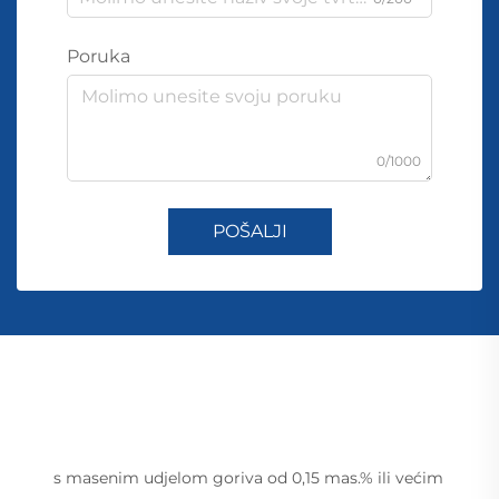
Poruka
0/1000
POŠALJI
s masenim udjelom goriva od 0,15 mas.% ili većim