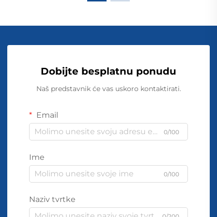
Dobijte besplatnu ponudu
Naš predstavnik će vas uskoro kontaktirati.
Email
0/100
Ime
0/100
Naziv tvrtke
0/200