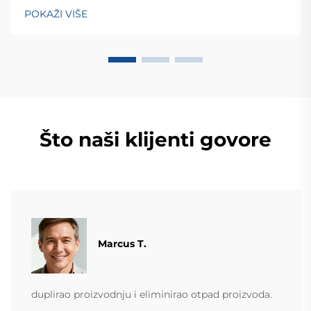
zemalja. Otkrijte njihova inteligentna rješenja za
POKAŽI VIŠE
tehtanjezažali globalnu konsultaciju OEM/ODM-a još
danas.
Što naši klijenti govore
Marcus T.
duplirao proizvodnju i eliminirao otpad proizvoda.