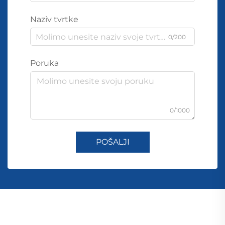
Naziv tvrtke
0/200
Poruka
0/1000
POŠALJI