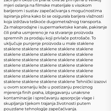
mjeri oslanja na filmske materijale s visokom
barijerom i sustav zapečaćivanja s mogućnostima
ispiranja plina kako bi se osigurala barijera vlažnosti
koja izdržava teškoće dugometražnog transporta.
Za maloprodajne i supermarketske kanale, pakiranje
čili praha usmjereno je na stvaranje proizvoda
spremnih za prodaju koji privlače potrošače. To
uključuje punjenje proizvoda u male staklene
staklene staklene staklene staklene staklene
staklene staklene staklene staklene staklene
staklene staklene staklene staklene staklene
staklene staklene staklene staklene staklene
staklene staklene staklene staklene staklene
staklene staklene staklene staklene staklene
staklene staklene staklene staklene Tehnički izazovi
u ovom scenariju leže u postizanju preciznog
mjerenja finih praha, izbjegavanju unakrsne
kontaminacije i sprečavanju apsorpcije vlage i
skupljanja tijekom trajanja životnosti putem
pouzdane tehnologije zapečaćivanja.