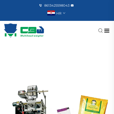
8613425598043
HR