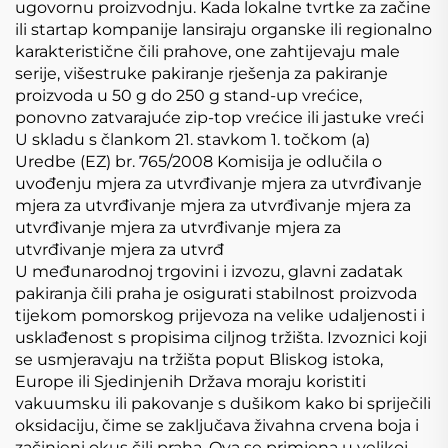
ugovornu proizvodnju. Kada lokalne tvrtke za začine
ili startap kompanije lansiraju organske ili regionalno
karakteristične čili prahove, one zahtijevaju male
serije, višestruke pakiranje rješenja za pakiranje
proizvoda u 50 g do 250 g stand-up vrećice,
ponovno zatvarajuće zip-top vrećice ili jastuke vreći
U skladu s člankom 21. stavkom 1. točkom (a)
Uredbe (EZ) br. 765/2008 Komisija je odlučila o
uvođenju mjera za utvrđivanje mjera za utvrđivanje
mjera za utvrđivanje mjera za utvrđivanje mjera za
utvrđivanje mjera za utvrđivanje mjera za
utvrđivanje mjera za utvrđ
U međunarodnoj trgovini i izvozu, glavni zadatak
pakiranja čili praha je osigurati stabilnost proizvoda
tijekom pomorskog prijevoza na velike udaljenosti i
usklađenost s propisima ciljnog tržišta. Izvoznici koji
se usmjeravaju na tržišta poput Bliskog istoka,
Europe ili Sjedinjenih Država moraju koristiti
vakuumsku ili pakovanje s dušikom kako bi spriječili
oksidaciju, čime se zaključava živahna crvena boja i
začinjeni okus čili praha. Ova se primjena u velikoj