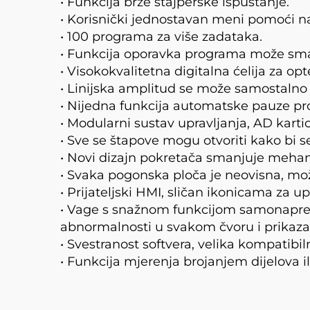
• Funkcija brze stajperske ispuštanje.
• Korisnički jednostavan meni pomoći n
• 100 programa za više zadataka.
• Funkcija oporavka programa može sman
• Visokokvalitetna digitalna ćelija za op
• Linijska amplitud se može samostalno
• Nijedna funkcija automatske pauze pro
• Modularni sustav upravljanja, AD karti
• Sve se štapove mogu otvoriti kako bi se 
• Novi dizajn pokretača smanjuje mehanič
• Svaka pogonska ploča je neovisna, može
• Prijateljski HMI, sličan ikonicama za 
• Vage s snažnom funkcijom samonapredje
abnormalnosti u svakom čvoru i prikazat
• Svestranost softvera, velika kompatibilnos
• Funkcija mjerenja brojanjem dijelova ili