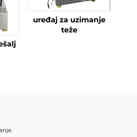
uređaj za uzimanje
teže
ešalj
anje.