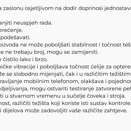
a zaslonu osjetljivom na dodir doprinosi jednosta
jiti neuspjeh rada.
terećenje.
 podešavati.
izvoda ne može poboljšati stabilnost i točnost teš
ce ne trebaju broj, mogu se zamijeniti.
čistilo lako i brzo.
ke vibracije i poboljšava točnost ćelije za optere
 se slobodno mijenjati, čak i u različitim težištim
upravljanje mobilnim telefonom, olakšava i pojednos
ljivanja, mogu ostvariti testiranje zatvorene pet
i u stvarnom vremenu u sučelje čoveka i stroja.
t, različiti težišta koji koriste isti sustav kontrole
 dijelova može zadovoljiti vaše različite zahtjeve.