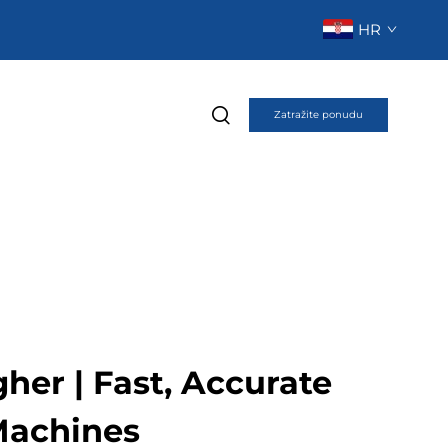
HR
Zatražite ponudu
her | Fast, Accurate
 Machines