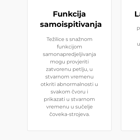
Funkcija
L
samoispitivanja
P
Težilice s snažnom
u
funkcijom
samonapredjeljivanja
mogu provjeriti
zatvorenu petlju, u
stvarnom vremenu
otkriti abnormalnosti u
svakom čvoru i
prikazati u stvarnom
vremenu u sučelje
čoveka-strojeva.