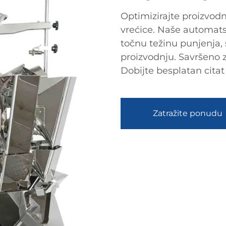
Optimizirajte proizvod
vrećice. Naše automats
točnu težinu punjenja,
proizvodnju. Savršeno 
Dobijte besplatan citat
Zatražite ponudu