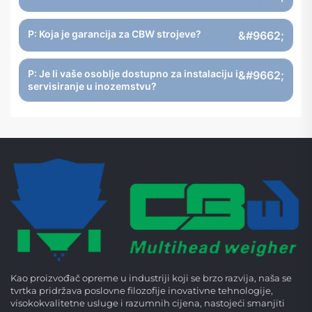
P: Koja je garancija za CBW strojeve?
P: Je li vaše osoblje dostupno za instalaciju i
servisiranje u inozemstvu?
Kao proizvođač opreme u industriji koji se brzo razvija, naša se
tvrtka pridržava poslovne filozofije inovativne tehnologije,
visokokvalitetne usluge i razumnih cijena, nastojeći smanjiti