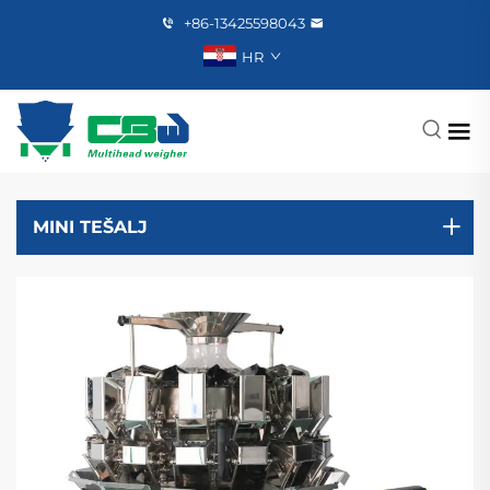
+86-13425598043
HR
MINI TEŠALJ