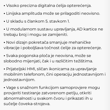
Visoko precizna digitalna ćelija opterećenja.
•
Linijska amplituda može se prilagoditi neovisno.
•
U skladu s člankom 5. stavkom 1.
•
U modularnom sustavu upravljanja, AD kartice ne
•
trebaju broj i mogu se zamijeniti.
Novi dizajn pokretača smanjuje mehaničke
•
vibracije i poboljšava točnost ćelije za opterećenje.
Svaka pogonska ploča je neovisna, može se
•
slobodno mijenjati, čak i u različitim težištima.
Prijateljski HMI, sličan ikonicama za upravljanje
•
mobilnim telefonom, čini operaciju jednostavnijom i
jednostavnijom.
Vage s snažnom funkcijom samoprovjere mogu
•
provjeriti testiranje zatvorenom petlju, otkriti
abnormalnosti u svakom čvoru i prikazati ih u
sučelje čoveka-strojeva.