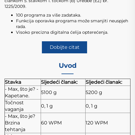
člankom 5. stavkom 1. točkom (b) Uredbe (EZ) br.
1225/2009.
100 programa za više zadataka.
Funkcija oporavka programa može smanjiti neuspjeh
rada.
Visoko precizna digitalna ćelija opterećenja.
Dobijte citat
Uvod
Stavka
Sljedeći članak:
Sljedeći članak:
- Max, što je? -
5100 g
5200 g
Kapetane.
Točnost
0, 1 g
0, 1 g
vaganja
- Max, što je?
Brzina
60 WPM
120 WPM
tehtanja