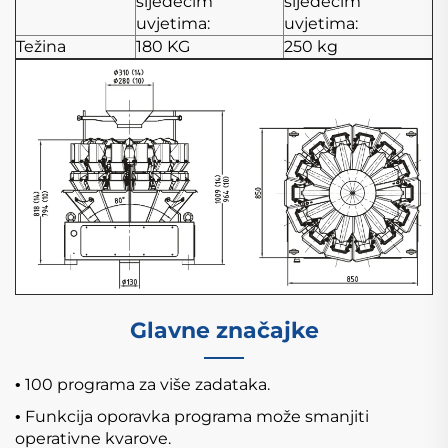
sljedećim
sljedećim
uvjetima:
uvjetima:
Težina
180 KG
250 kg
Glavne značajke
100 programa za više zadataka.
•
Funkcija oporavka programa može smanjiti
•
operativne kvarove.