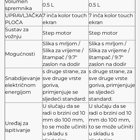
Volumen
0.5 L
0.5 L
spremnika
UPRAVLJAČKA
7 inča kolor touch
7 inča kolor touch
PLOČA
ekran
ekran
Sustav za
Step motor
Step motor
vožnju
Slika s mrljom /
Slika s mrljom /
Slika za vrijeme /
Slika za vrijeme /
Mogućnosti
štampač / 9.7"
štampač / 9.7"
zaslon na dodir
zaslon na dodir
s druge strane, za
s druge strane, za
Snabdijevanje
sve druge vrste
sve druge vrste
električnom
goriva,
goriva, primjenjuje
energijom
primjenjuje se
se sljedeći
sljedeći standard:
standard:
U slučaju da se
U slučaju da se
radi o brzini od 10
radi o brzini od 10
mm do 100 mm,
mm do 100 mm,
Uređaj za
to se može učiniti
to se može učiniti
ispitivanje
u skladu s
u skladu s