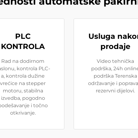
ednosti automatske pakirn
PLC
Usluga nako
KONTROLA
prodaje
Rad na dodirnom
Video tehnička
aslonu, kontrola PLC-
podrška, 24h onlin
a, kontrola dužine
podrška Terenska
vrećice na stepper
održavanje i poprava
motoru, stabilna
rezervni dijelovi.
izvedba, pogodno
podešavanje i točno
otkrivanje.