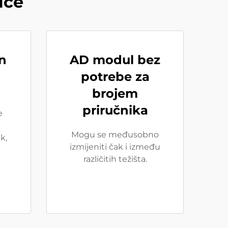
ice
n
AD modul bez
potrebe za
brojem
priručnika
e
Mogu se međusobno
k,
izmijeniti čak i između
različitih težišta.