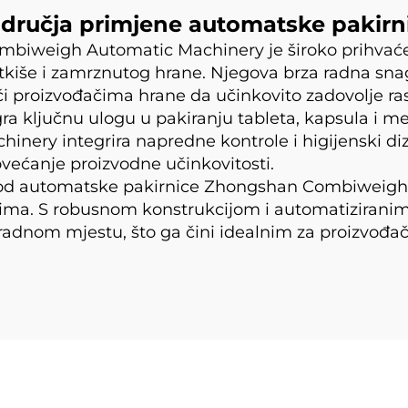
dručja primjene automatske pakirn
biweigh Automatic Machinery je široko prihvaćen
latkiše i zamrznutog hrane. Njegova brza radna sna
ći proizvođačima hrane da učinkovito zadovolje ras
ra ključnu ulogu u pakiranju tableta, kapsula i me
ry integrira napredne kontrole i higijenski diza
ećanje proizvodne učinkovitosti.
ti od automatske pakirnice Zhongshan Combiweig
ima. S robusnom konstrukcijom i automatiziranim
 radnom mjestu, što ga čini idealnim za proizvođa