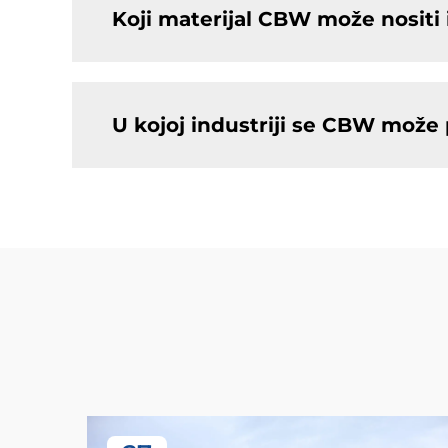
Koji materijal CBW može nositi i
U kojoj industriji se CBW može p