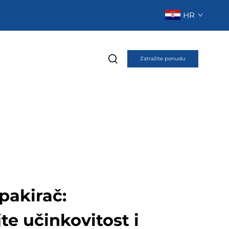
HR
Zatražite ponudu
pakirač:
te učinkovitost i