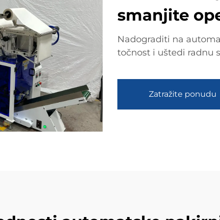
smanjite op
Nadograditi na automa
točnost i uštedi radnu 
Zatražite ponudu