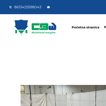
8613425598043
P
Početna stranica