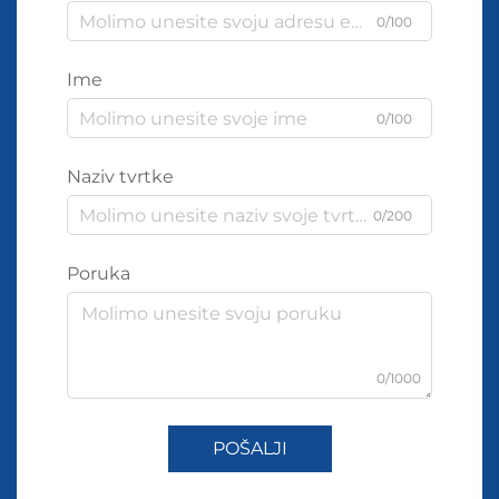
0/100
Ime
0/100
Naziv tvrtke
0/200
Poruka
0/1000
POŠALJI