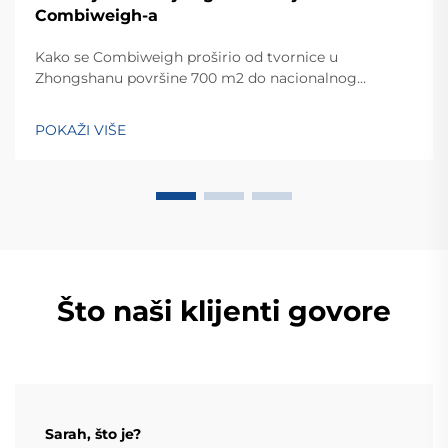
Combiweigh-a
Kako se Combiweigh proširio od tvornice u
Zhongshanu površine 700 m2 do nacionalnog
visokotehnološkog poduzeća koje služi više od 60
zemalja. Otkrijte njihova inteligentna rješenja za
POKAŽI VIŠE
tehtanjezažali globalnu konsultaciju OEM/ODM-a još
danas.
Što naši klijenti govore
Sarah, što je?