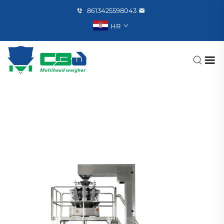
8613425598043
HR