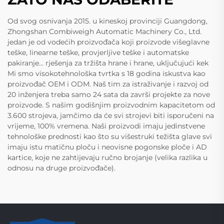
Od svog osnivanja 2015. u kineskoj provinciji Guangdong,
Zhongshan Combiweigh Automatic Machinery Co., Ltd.
jedan je od vodećih proizvođača koji proizvode višeglavne
teške, linearne teške, provjerljive teške i automatske
pakiranje... rješenja za tržišta hrane i hrane, uključujući kek
Mi smo visokotehnološka tvrtka s 18 godina iskustva kao
proizvođač OEM i ODM. Naš tim za istraživanje i razvoj od
20 inženjera treba samo 24 sata da završi projekte za nove
proizvode. S našim godišnjim proizvodnim kapacitetom od
3.600 strojeva, jamčimo da će svi strojevi biti isporučeni na
vrijeme, 100% vremena. Naši proizvodi imaju jedinstvene
tehnološke prednosti kao što su višestruki težišta glave svi
imaju istu matičnu ploču i neovisne pogonske ploče i AD
kartice, koje ne zahtijevaju ručno brojanje (velika razlika u
odnosu na druge proizvođače).