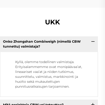
UKK
Onko Zhongshan Combiweigh (nimellä CBW
tunnettu) valmistaja?
Kyllä, olemme todellinen valmistaja.
Erityisalammemme ovat monipäävaa’at,
lineaariset vaa’at ja niiden tutkimus,
suunnittelu, valmistus, markkinointi ja
huolto sekä mukautettujen
punnitusratkaisujen tarjoaminen.
Mitä projekteja CBW voi toteuttaa?