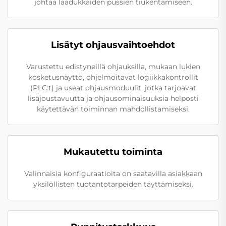
johtaa laadukkaiden pussien tiukentamiseen.
Lisätyt ohjausvaihtoehdot
Varustettu edistyneillä ohjauksilla, mukaan lukien
kosketusnäyttö, ohjelmoitavat logiikkakontrollit
(PLC:t) ja useat ohjausmoduulit, jotka tarjoavat
lisäjoustavuutta ja ohjausominaisuuksia helposti
käytettävän toiminnan mahdollistamiseksi.
Mukautettu toiminta
Valinnaisia konfiguraatioita on saatavilla asiakkaan
yksilöllisten tuotantotarpeiden täyttämiseksi.