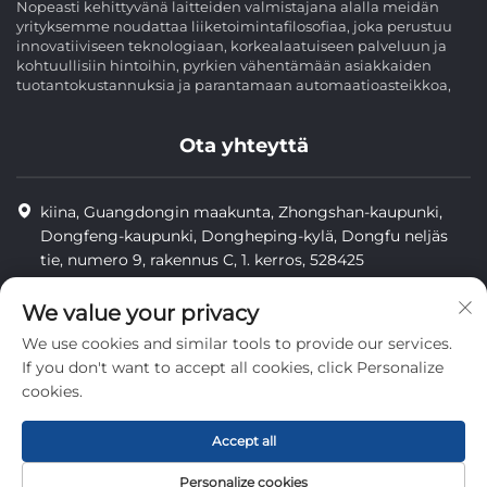
Nopeasti kehittyvänä laitteiden valmistajana alalla meidän
yrityksemme noudattaa liiketoimintafilosofiaa, joka perustuu
innovatiiviseen teknologiaan, korkealaatuiseen palveluun ja
kohtuullisiin hintoihin, pyrkien vähentämään asiakkaiden
tuotantokustannuksia ja parantamaan automaatioasteikkoa,
Ota yhteyttä
kiina, Guangdongin maakunta, Zhongshan-kaupunki,
Dongfeng-kaupunki, Dongheping-kylä, Dongfu neljäs
tie, numero 9, rakennus C, 1. kerros, 528425
8613425598043
We value your privacy
[email protected]
We use cookies and similar tools to provide our services.
If you don't want to accept all cookies, click Personalize
cookies.
Tekijänoikeus © Zhongshan Combiweigh Automatic Machinery
Co., Ltd. Kaikki oikeudet pidätetään.
Accept all
yksityisyys
Personalize cookies