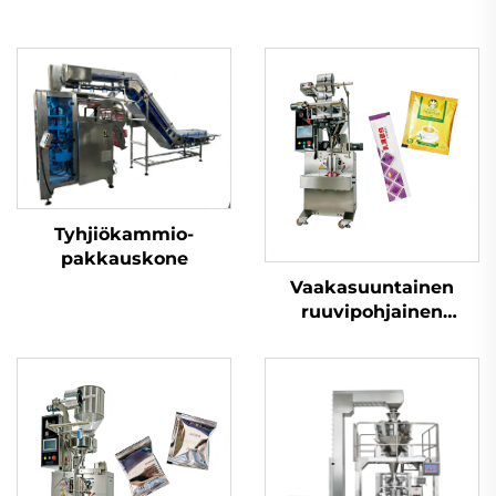
Tyhjiökammio-
pakkauskone
Vaakasuuntainen
ruuvipohjainen
jauhepakkauskone