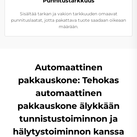
Punnitustarkkuus
Sisältää tarkan ja vakion tarkkuuden omaavat
punnituslaatat, jotta pakattava tuote saadaan oikeaan
määrään.
Automaattinen
pakkauskone: Tehokas
automaattinen
pakkauskone älykkään
tunnistustoiminnon ja
hälytystoiminnon kanssa