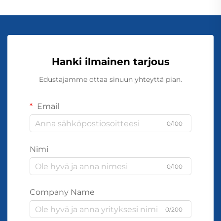
Hanki ilmainen tarjous
Edustajamme ottaa sinuun yhteyttä pian.
Email
0/100
Nimi
0/100
Company Name
0/200