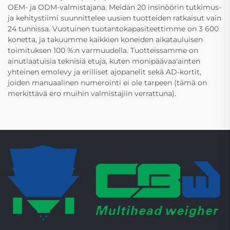
OEM- ja ODM-valmistajana. Meidän 20 insinöörin tutkimus-
ja kehitystiimi suunnittelee uusien tuotteiden ratkaisut vain
24 tunnissa. Vuotuinen tuotantokapasiteettimme on 3 600
konetta, ja takuumme kaikkien koneiden aikatauluisen
toimituksen 100 %:n varmuudella. Tuotteissamme on
ainutlaatuisia teknisiä etuja, kuten monipäävaa'ainten
yhteinen emolevy ja erilliset ajopanelit sekä AD-kortit,
joiden manuaalinen numerointi ei ole tarpeen (tämä on
merkittävä ero muihin valmistajiin verrattuna).