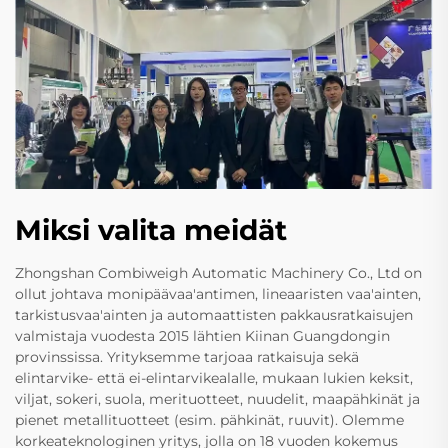
Miksi valita meidät
Zhongshan Combiweigh Automatic Machinery Co., Ltd on
ollut johtava monipäävaa'antimen, lineaaristen vaa'ainten,
tarkistusvaa'ainten ja automaattisten pakkausratkaisujen
valmistaja vuodesta 2015 lähtien Kiinan Guangdongin
provinssissa. Yrityksemme tarjoaa ratkaisuja sekä
elintarvike- että ei-elintarvikealalle, mukaan lukien keksit,
viljat, sokeri, suola, merituotteet, nuudelit, maapähkinät ja
pienet metallituotteet (esim. pähkinät, ruuvit). Olemme
korkeateknologinen yritys, jolla on 18 vuoden kokemus