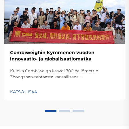
Combiweighin kymmenen vuoden
innovaatio- ja globalisaatiomatka
Kuinka Combiweigh kasvoi 700 neliömetrin
Zhongshan-tehtaasta kansallisena
korkeateknologisena yrityksenä, joka palvelee yli 60
maata. Tutustu heidän älykkäisiin
KATSO LISÄÄ
punnitusratkaisuihinsa – pyydä tänään globaalia
OEM-/ODM-neuvontaa.