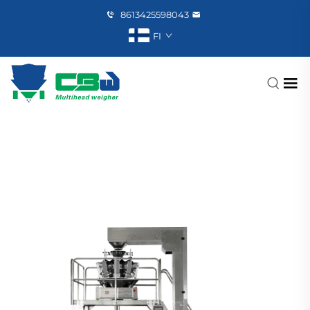
8613425598043
FI