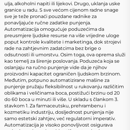
ulja, alkoholni napiti ili lijekovi. Drugo, uklanja uske
granice u radu. S sve većom cijenom radne snage
sve je teže pronaći pouzdane radnike za
ponavljajuće ručne zadatke punjenja.
Automatizacija omogućuje poduzećima da
preusmjere ljudske resurse na više vrijedne uloge
poput kontrole kvalitete i marketinga, dok strojevi
rade na zahtjevnim zadatcima bez brige o
odsutnosti ili umorstvu. Osim toga, ova oprema služi
kao temelj za širenje poslovanja. Poduzeća koja se
oslanjaju na ručno punjenje vide da je njihov
proizvodni kapacitet ograničen ljudskom brzinom.
Međutim, potpuno automatizirane mašine za
punjenje pružaju fleksibilnost u rukovanju različitim
oblikama i veličinama boca, postižući brzinu od 20
do 60 boca u minuti ili više. U skladu s člankom 3.
stavkom 1. Za farmaceutsku, prehrambenu i
kozmetiku industriju, dosljednost punjenja nije
samo estetski zahtjev, već regulatorni imperativ.
Automatizacija je visoko ponovljivost osigurava