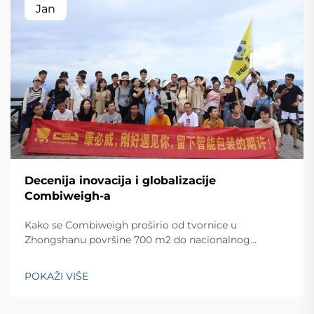
Jan
Decenija inovacija i globalizacije
Combiweigh-a
Kako se Combiweigh proširio od tvornice u
Zhongshanu površine 700 m2 do nacionalnog
visokotehnološkog poduzeća koje služi više od 60
zemalja. Otkrijte njihova inteligentna rješenja za
POKAŽI VIŠE
tehtanjezažali globalnu konsultaciju OEM/ODM-a još
danas.