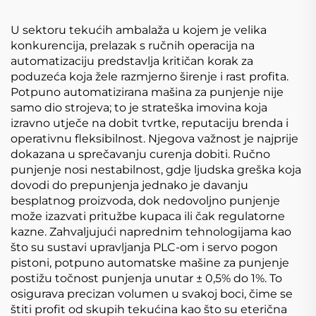
U sektoru tekućih ambalaža u kojem je velika
konkurencija, prelazak s ručnih operacija na
automatizaciju predstavlja kritičan korak za
poduzeća koja žele razmjerno širenje i rast profita.
Potpuno automatizirana mašina za punjenje nije
samo dio strojeva; to je strateška imovina koja
izravno utječe na dobit tvrtke, reputaciju brenda i
operativnu fleksibilnost. Njegova važnost je najprije
dokazana u sprečavanju curenja dobiti. Ručno
punjenje nosi nestabilnost, gdje ljudska greška koja
dovodi do prepunjenja jednako je davanju
besplatnog proizvoda, dok nedovoljno punjenje
može izazvati pritužbe kupaca ili čak regulatorne
kazne. Zahvaljujući naprednim tehnologijama kao
što su sustavi upravljanja PLC-om i servo pogon
pistoni, potpuno automatske mašine za punjenje
postižu točnost punjenja unutar ± 0,5% do 1%. To
osigurava precizan volumen u svakoj boci, čime se
štiti profit od skupih tekućina kao što su eterična