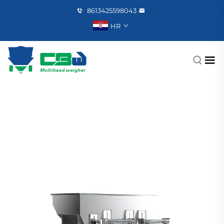
8613425598043
HR