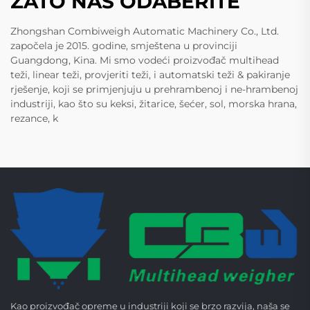
ZATO NAS ODABERITE
Zhongshan Combiweigh Automatic Machinery Co., Ltd.
započela je 2015. godine, smještena u provinciji
Guangdong, Kina. Mi smo vodeći proizvođač multihead
teži, linear teži, provjeriti teži, i automatski teži & pakiranje
rješenje, koji se primjenjuju u prehrambenoj i ne-hrambenoj
industriji, kao što su keksi, žitarice, šećer, sol, morska hrana,
rezance, k
Kao proizvođač opreme u industriji koji se brzo razvija, naša se