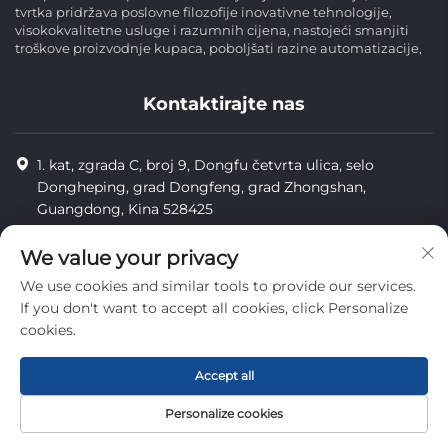
tvrtka pridržava poslovne filozofije inovativne tehnologije,
visokokvalitetne usluge i razumnih cijena, nastojeći smanjiti
troškove proizvodnje kupaca, poboljšati razine automatizacije,
Kontaktirajte nas
1. kat, zgrada C, broj 9, Dongfu četvrta ulica, selo
Dongheping, grad Dongfeng, grad Zhongshan,
Guangdong, Kina 528425
8613425598043
We value your privacy
[email protected]
We use cookies and similar tools to provide our services.
If you don't want to accept all cookies, click Personalize
cookies.
Copyright © Zhongshan Combiweigh Automatic Machinery Co.,
Ltd. Sva prava su rezervirana.
Accept all
privatnost
Personalize cookies