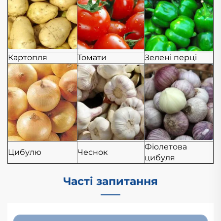
Картопля
Томати
Зелені перці
Фіолетова
Цибулю
Чеснок
цибуля
Часті запитання