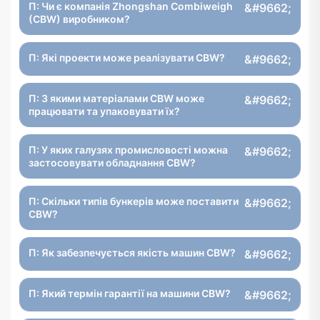
П: Чи є компанія Zhongshan Combiweigh
(CBW) виробником?
П: Які проекти може реалізувати CBW?
П: З якими матеріалами CBW може
працювати та упаковувати їх?
П: У яких галузях промисловості можна
застосовувати обладнання CBW?
П: Скільки типів бункерів може поставити
CBW?
П: Як забезпечується якість машин CBW?
П: Який термін гарантії на машини CBW?