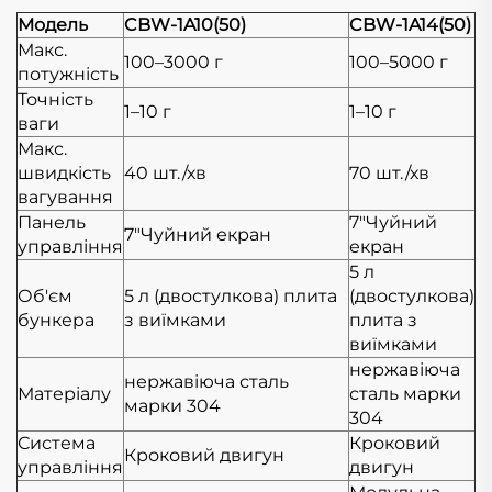
Модель
CBW-1A10(50)
CBW-1A14(50)
Макс.
100–3000 г
100–5000 г
потужність
Точність
1–10 г
1–10 г
ваги
Макс.
швидкість
40 шт./хв
70 шт./хв
вагування
Панель
7"Чуйний
7"Чуйний екран
управління
екран
5 л
Об'єм
5 л (двостулкова) плита
(двостулкова)
бункера
з виїмками
плита з
виїмками
нержавіюча
нержавіюча сталь
Матеріалу
сталь марки
марки 304
304
Система
Кроковий
Кроковий двигун
управління
двигун