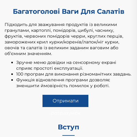
Багатоголові Ваги Для Салатів
Підходить для зважування продуктів із великими
гранулами, картоплі, помідорів, цибулі, часнику,
фруктів, червоних помідорів черри, круглих перців,
заморожених крил курки/коренів/лапок/ніг курки,
овочів та салатів із великим заданим ваговим або
об’ємним значенням.
Зручне меню довідки на сенсорному екрані
сприяє простоті експлуатації.
100 програм для виконання різноманітних завдань.
Функція відновлення програми дозволяє
зменшити ймовірність помилок у роботі.
Отримати
розрахунок
Вступ