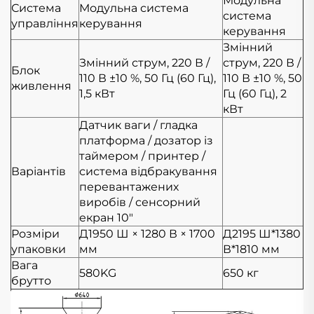
Модульна
Система
Модульна система
система
управління
керування
керування
Змінний
Змінний струм, 220 В /
струм, 220 В /
Блок
110 В ±10 %, 50 Гц (60 Гц),
110 В ±10 %, 50
живлення
1,5 кВт
Гц (60 Гц), 2
кВт
Датчик ваги / гладка
платформа / дозатор із
таймером / принтер /
Варіантів
система відбракування
перевантажених
виробів / сенсорний
екран 10"
Розміри
Д1950
Ш × 1280
В × 1700
Д2195
Ш*1380
упаковки
мм
В*1810 мм
Вага
580KG
650 кг
брутто