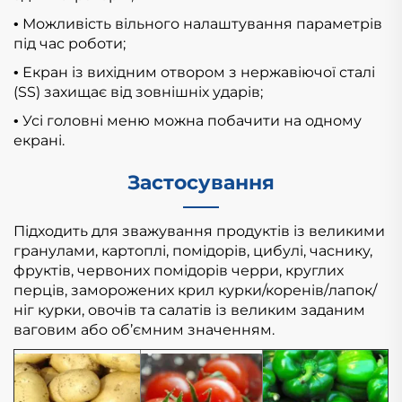
Можливість вільного налаштування параметрів
•
під час роботи;
Екран із вихідним отвором з нержавіючої сталі
•
(SS) захищає від зовнішніх ударів;
Усі головні меню можна побачити на одному
•
екрані.
Застосування
Підходить для зважування продуктів із великими
гранулами, картоплі, помідорів, цибулі, часнику,
фруктів, червоних помідорів черри, круглих
перців, заморожених крил курки/коренів/лапок/
ніг курки,
овочів та салатів із великим заданим
ваговим або об’ємним значенням.