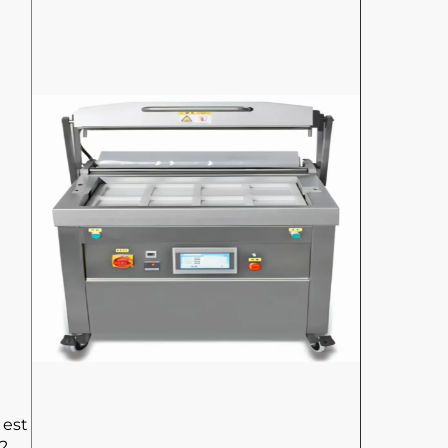
 est
12