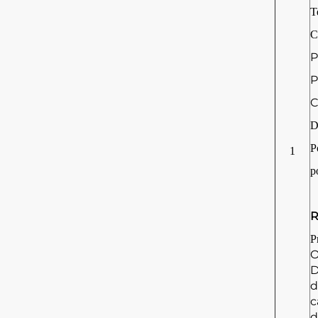
T
C
P
P
C
D
P
1
p
R
P
O
D
d
c
d