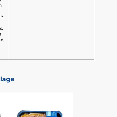
n
lé
s.
t
ux
llage