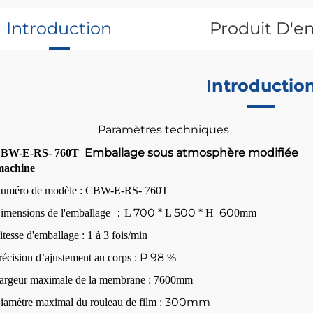
Introduction
Produit D'e
Introductio
Paramètres techniques
Emballage sous atmosphère modifiée
BW-E-RS-
760
T
machine
uméro de modèle : CBW-E-RS-
760
T
700 *
500 *
60
imensions de l'emballage
：
L
L
H
0mm
itesse d'emballage :
1 à 3 fois/min
P 98
récision d’ajustement au corps :
%
argeur maximale de la membrane :
760
0mm
300mm
iamètre maximal du rouleau de film :