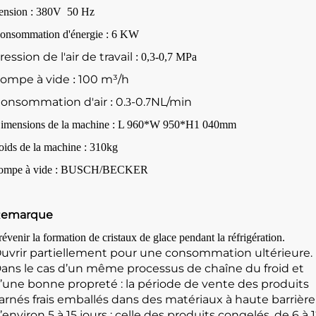
ension :
380V
50 Hz
onsommation d'énergie :
6
KW
ression de l'air de travail
: 0,3-0,7 MPa
ompe à vide
100 m³/h
:
onsommation d'air
0.
-0.
NL/min
:
3
7
imensions de la machine : L
96
0*W
95
0*H1
04
0mm
oids de la machine :
310kg
ompe à vide : BUSCH/BECKER
emarque
révenir la formation de cristaux de glace pendant la réfrigération.
uvrir partiellement pour une consommation ultérieure.
ans le cas d’un même processus de chaîne du froid et
’une bonne propreté : la période de vente des produits
arnés frais emballés dans des matériaux à haute barrière
’environ 5 à 15 jours ; celle des produits congelés, de 6 à 