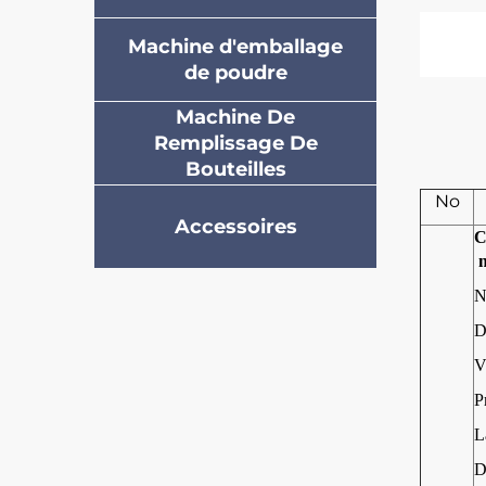
Machine d'emballage
de poudre
Machine De
Remplissage De
Bouteilles
No
Accessoires
C
N
D
V
P
L
D