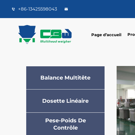
+86-13425598043
Pro
Page d’accueil
Balance Multitête
Dosette Linéaire
Pese-Poids De
Contrôle