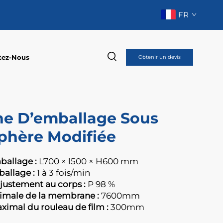
FR
tez-Nous
Obtenir un devis
e D’emballage Sous
hère Modifiée
mballage :
L700 × l500 × H600 mm
ballage :
1 à 3 fois/min
ajustement au corps :
P 98 %
imale de la membrane :
7600mm
imal du rouleau de film :
300mm