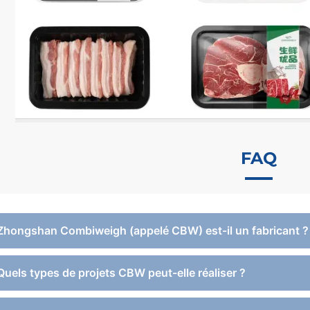
FAQ
 Zhongshan Combiweigh (appelé CBW) est-il un fabricant ?
 Quels types de projets CBW peut-elle réaliser ?