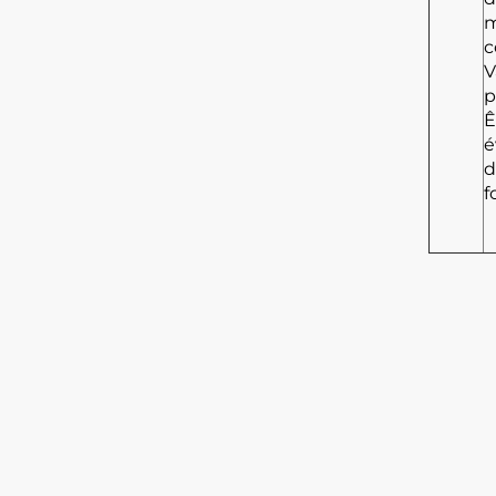
m
c
V
p
Ê
é
d
f