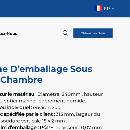
FR
tez-Nous
Obtenir un devis
e D’emballage Sous
À Chambre
sur le matériau :
Diamètre
240
mm
, hauteur
ou entier mariné, légèrement humide.
ou individuel :
environ 2kg
 spécifiée par le client :
315 mm, largeur du
soudure verticale 15 × 2
mm
.
ilm d’emballage :
PA\PE, épaisseur : 0,07 mm.