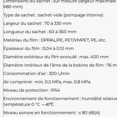
Dimensions du sachet : sur mesure (largeur maximale d
680 mm)
Type de sachet : sachet-vide (pompage interne)
Largeur du sachet : 70 à 330 mm
Longueur du sachet : 60 à 360 mm
Matériau du film : OPP/AL/PE, PET/VMPET, PE, etc.
Épaisseur du film : 0,04 à 0,12 mm
Diamètre extérieur du film enroulé : max. 400 mm
Diamètre intérieur de l’âme de la bobine de film : 76
Consommation d’air : 300 L/min
Air comprimé : min. 0,5 MPa, max. 0,8 MPa
Niveau de protection : IP54
Environnement de fonctionnement : humidité relative
température 0 °C
～
40℃
Niveau sonore en fonctionnement : ≤ 80 dB(A)