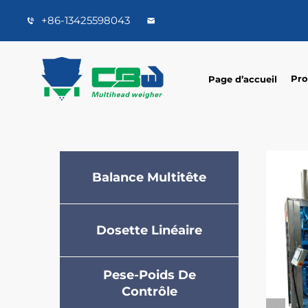
+86-13425598043
Pro
Page d’accueil
Balance Multitête
Dosette Linéaire
Pese-Poids De
Contrôle