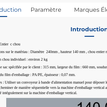
oduction
Paramètre
Marques Él
Technique
Introductio
 Entier
c
chou
ons sur le matériau : Diamètre
240
mm
, hauteur 140
mm
, chou entier
n chou individuel : environ 2 kg
e sac spécifiée par le client : 315 mm, largeur du film : 660 mm, soudur
du film d'emballage : PA/PE, épaisseur : 0,07 mm.
s : Utiliser un convoyeur à bande d'alimentation manuel pour déposer l
acheminer de manière séquentielle vers la machine d'emballage vertical af
sé intégralement sur la machine d'emballage vertical.