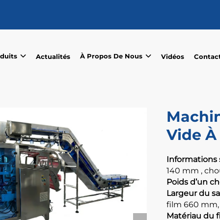
duits
À Propos De Nous
Actualités
Vidéos
Contac
Machin
Vide 
Informations 
140
mm
, ch
Poids d’un ch
Largeur du sac
film 660 mm, 
Matériau du f