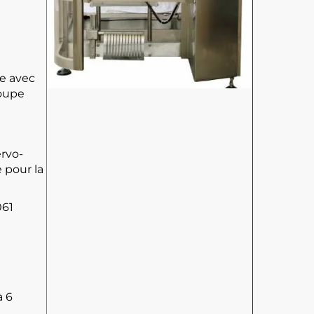
re avec
coupe
ervo-
 pour la
061
à 6