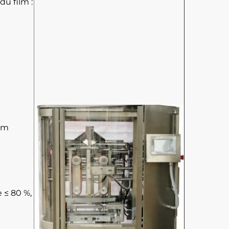
u film :
 mm
 ≤ 80 %,