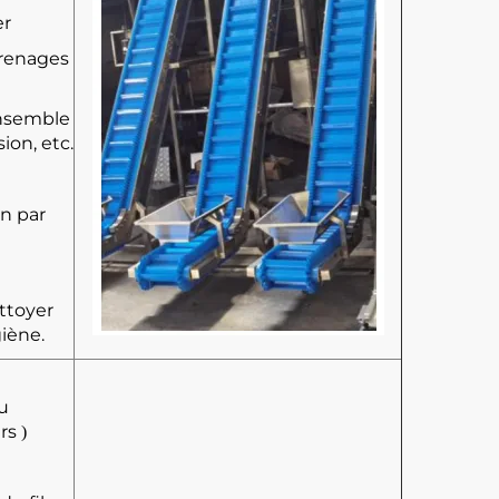
er
grenages
ensemble
ion, etc.
n par
ttoyer
giène.
du
urs
)