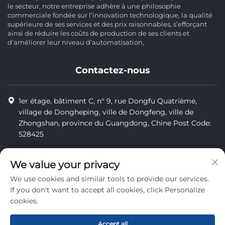
le secteur, notre entreprise adhère à une philosophie
commerciale fondée sur l’innovation technologique, la qualité
supérieure de ses services et des prix raisonnables, s’efforçant
ainsi de réduire les coûts de production de ses clients et
d’améliorer leur niveau d’automatisation,
Contactez-nous
1er étage, bâtiment C, n° 9, rue Dongfu Quatrième,
village de Dongheping, ville de Dongfeng, ville de
Zhongshan, province du Guangdong, Chine Post Code:
528425
+86-13425598043
We value your privacy
[email protected]
We use cookies and similar tools to provide our services.
If you don't want to accept all cookies, click Personalize
cookies.
Tous droits réservés © Zhongshan Combiweigh Automatic
Machinery Co., Ltd.
Accept all