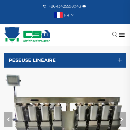
+86-13425598043
FR
PESEUSE LINÉAIRE