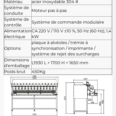
Matériau
acier inoxydable 304 #
Système de
Moteur pas à pas
conduite
Système de
Système de commande modulaire
contrôle
Alimentation
CA 220 V / 110 V ±10 %, 50 Hz (60 Hz), 1,4
électrique
kW
plaque à alvéoles / trémie à
Options
synchronisation / imprimante /
système de rejet des surcharges
Dimensions
L1930
L × 1700
H × 1650 mm
d'emballage
Poids brut
450Kg