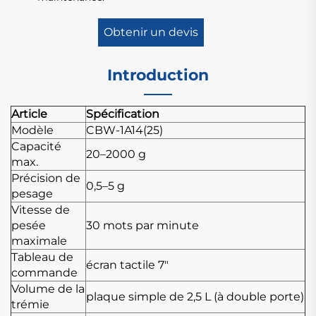
Obtenir un devis
Introduction
Article
Spécification
Modèle
CBW-1A14(25)
Capacité
20–2000 g
max.
Précision de
0,5–5 g
pesage
Vitesse de
pesée
30 mots par minute
maximale
Tableau de
écran tactile 7"
commande
Volume de la
plaque simple de 2,5 L (à double porte)
trémie