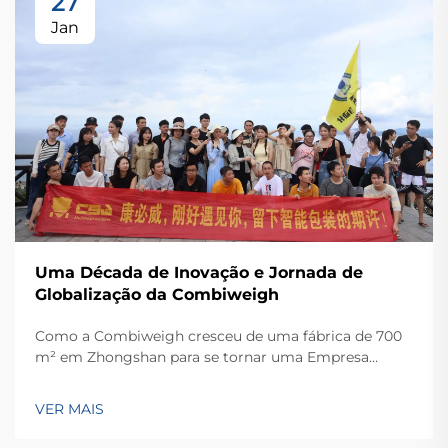
27
Jan
Uma Década de Inovação e Jornada de
Globalização da Combiweigh
Como a Combiweigh cresceu de uma fábrica de 700
m² em Zhongshan para se tornar uma Empresa
Nacional de Alta Tecnologia, atendendo mais de 60
países. Conheça suas soluções inteligentes de
VER MAIS
pesagem — solicite ainda hoje uma consulta global
OEM/ODM.