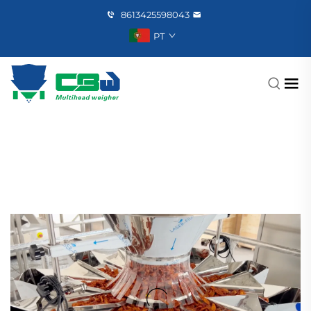
8613425598043
PT