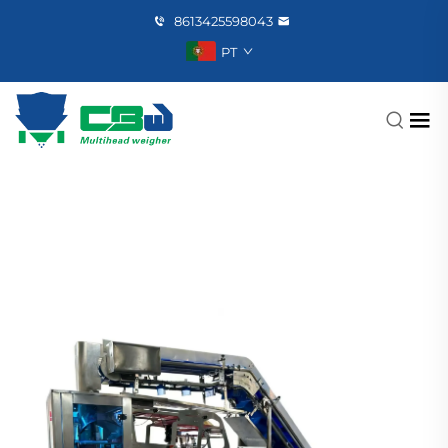
8613425598043
PT