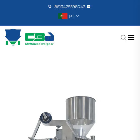
8613425598043
PT