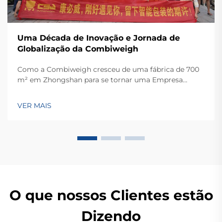
Uma Década de Inovação e Jornada de
Globalização da Combiweigh
Como a Combiweigh cresceu de uma fábrica de 700
m² em Zhongshan para se tornar uma Empresa
Nacional de Alta Tecnologia, atendendo mais de 60
países. Conheça suas soluções inteligentes de
VER MAIS
pesagem — solicite ainda hoje uma consulta global
OEM/ODM.
O que nossos Clientes estão
Dizendo