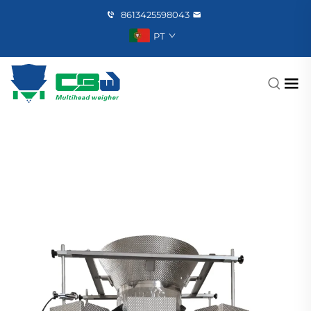
8613425598043
PT