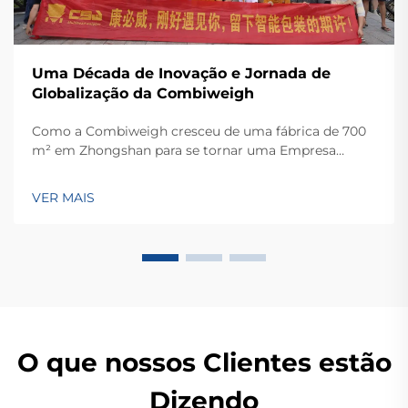
Uma Década de Inovação e Jornada de
Globalização da Combiweigh
Como a Combiweigh cresceu de uma fábrica de 700
m² em Zhongshan para se tornar uma Empresa
Nacional de Alta Tecnologia, atendendo mais de 60
países. Conheça suas soluções inteligentes de
VER MAIS
pesagem — solicite ainda hoje uma consulta global
OEM/ODM.
O que nossos Clientes estão
Dizendo