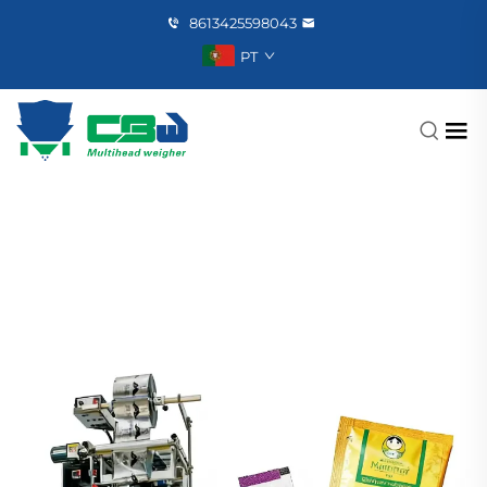
8613425598043
PT