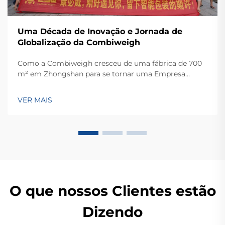
Uma Década de Inovação e Jornada de
Globalização da Combiweigh
Como a Combiweigh cresceu de uma fábrica de 700
m² em Zhongshan para se tornar uma Empresa
Nacional de Alta Tecnologia, atendendo mais de 60
países. Conheça suas soluções inteligentes de
VER MAIS
pesagem — solicite ainda hoje uma consulta global
OEM/ODM.
O que nossos Clientes estão
Dizendo