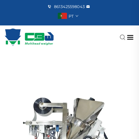
8613425598043
PT