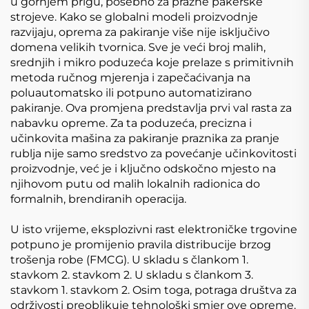
u gornjem prigu, posebno za pražne pakerske
strojeve. Kako se globalni modeli proizvodnje
razvijaju, oprema za pakiranje više nije isključivo
domena velikih tvornica. Sve je veći broj malih,
srednjih i mikro poduzeća koje prelaze s primitivnih
metoda ručnog mjerenja i zapečaćivanja na
poluautomatsko ili potpuno automatizirano
pakiranje. Ova promjena predstavlja prvi val rasta za
nabavku opreme. Za ta poduzeća, precizna i
učinkovita mašina za pakiranje praznika za pranje
rublja nije samo sredstvo za povećanje učinkovitosti
proizvodnje, već je i ključno odskočno mjesto na
njihovom putu od malih lokalnih radionica do
formalnih, brendiranih operacija.
U isto vrijeme, eksplozivni rast elektroničke trgovine
potpuno je promijenio pravila distribucije brzog
trošenja robe (FMCG). U skladu s člankom 1.
stavkom 2. stavkom 2. U skladu s člankom 3.
stavkom 1. stavkom 2. Osim toga, potraga društva za
održivosti preoblikuje tehnološki smjer ove opreme.