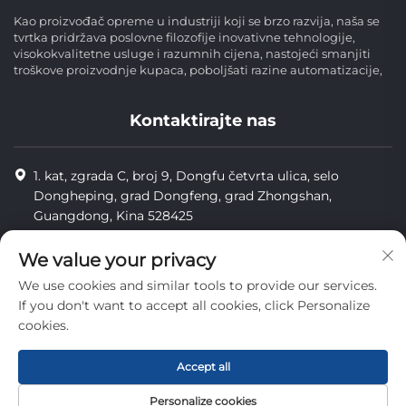
Kao proizvođač opreme u industriji koji se brzo razvija, naša se
tvrtka pridržava poslovne filozofije inovativne tehnologije,
visokokvalitetne usluge i razumnih cijena, nastojeći smanjiti
troškove proizvodnje kupaca, poboljšati razine automatizacije,
Kontaktirajte nas
1. kat, zgrada C, broj 9, Dongfu četvrta ulica, selo
Dongheping, grad Dongfeng, grad Zhongshan,
Guangdong, Kina 528425
8613425598043
We value your privacy
[email protected]
We use cookies and similar tools to provide our services.
If you don't want to accept all cookies, click Personalize
cookies.
Copyright © Zhongshan Combiweigh Automatic Machinery Co.,
Ltd. Sva prava su rezervirana.
Accept all
privatnost
Personalize cookies