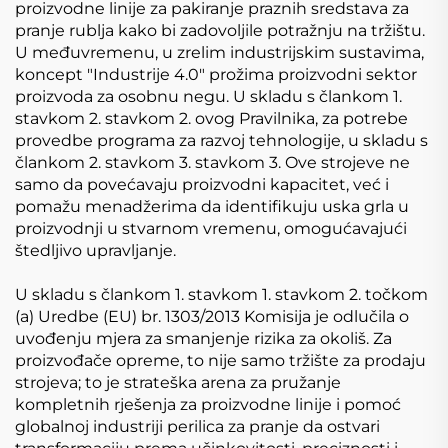
proizvodne linije za pakiranje praznih sredstava za
pranje rublja kako bi zadovoljile potražnju na tržištu.
U međuvremenu, u zrelim industrijskim sustavima,
koncept "Industrije 4.0" prožima proizvodni sektor
proizvoda za osobnu negu. U skladu s člankom 1.
stavkom 2. stavkom 2. ovog Pravilnika, za potrebe
provedbe programa za razvoj tehnologije, u skladu s
člankom 2. stavkom 3. stavkom 3. Ove strojeve ne
samo da povećavaju proizvodni kapacitet, već i
pomažu menadžerima da identifikuju uska grla u
proizvodnji u stvarnom vremenu, omogućavajući
štedljivo upravljanje.
U skladu s člankom 1. stavkom 1. stavkom 2. točkom
(a) Uredbe (EU) br. 1303/2013 Komisija je odlučila o
uvođenju mjera za smanjenje rizika za okoliš. Za
proizvođače opreme, to nije samo tržište za prodaju
strojeva; to je strateška arena za pružanje
kompletnih rješenja za proizvodne linije i pomoć
globalnoj industriji perilica za pranje da ostvari