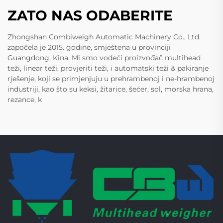
ZATO NAS ODABERITE
Zhongshan Combiweigh Automatic Machinery Co., Ltd.
započela je 2015. godine, smještena u provinciji
Guangdong, Kina. Mi smo vodeći proizvođač multihead
teži, linear teži, provjeriti teži, i automatski teži & pakiranje
rješenje, koji se primjenjuju u prehrambenoj i ne-hrambenoj
industriji, kao što su keksi, žitarice, šećer, sol, morska hrana,
rezance, k