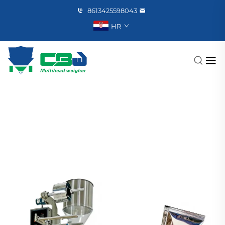
8613425598043
HR