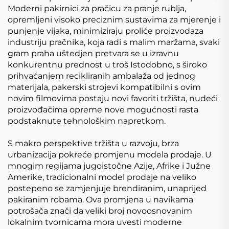
Moderni pakirnici za pračicu za pranje rublja,
opremljeni visoko preciznim sustavima za mjerenje i
punjenje vijaka, minimiziraju proliće proizvodaza
industriju pračnika, koja radi s malim maržama, svaki
gram praha uštedjen pretvara se u izravnu
konkurentnu prednost u troš Istodobno, s široko
prihvaćanjem recikliranih ambalaža od jednog
materijala, pakerski strojevi kompatibilni s ovim
novim filmovima postaju novi favoriti tržišta, nudeći
proizvođačima opreme nove mogućnosti rasta
podstaknute tehnološkim napretkom.
S makro perspektive tržišta u razvoju, brza
urbanizacija pokreće promjenu modela prodaje. U
mnogim regijama jugoistočne Azije, Afrike i Južne
Amerike, tradicionalni model prodaje na veliko
postepeno se zamjenjuje brendiranim, unaprijed
pakiranim robama. Ova promjena u navikama
potrošača znači da veliki broj novoosnovanim
lokalnim tvornicama mora uvesti moderne