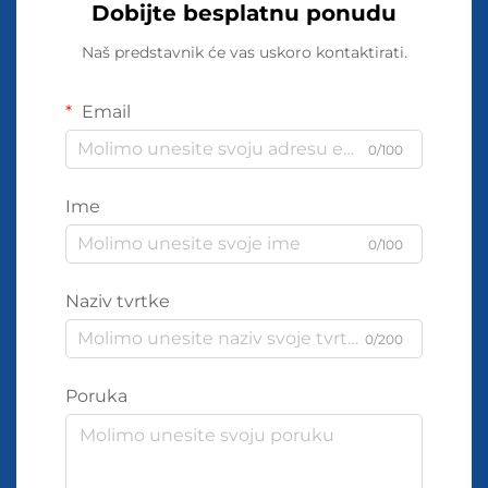
Dobijte besplatnu ponudu
Naš predstavnik će vas uskoro kontaktirati.
Email
0/100
Ime
0/100
Naziv tvrtke
0/200
Poruka