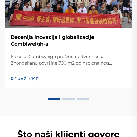
Decenija inovacija i globalizacije
Combiweigh-a
Kako se Combiweigh proširio od tvornice u
Zhongshanu površine 700 m2 do nacionalnog
visokotehnološkog poduzeća koje služi više od 60
zemalja. Otkrijte njihova inteligentna rješenja za
POKAŽI VIŠE
tehtanjezažali globalnu konsultaciju OEM/ODM-a još
danas.
Što naši klijenti govore