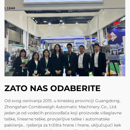
ZATO NAS ODABERITE
Od svog osnivanja 2015. u kineskoj provinciji Guangdong,
Zhongshan Combiweigh Automatic Machinery Co., Ltd.
jedan je od vodećih proizvođača koji proizvode višeglavne
teške, linearne teške, provjerljive teške i automatske
pakiranje... rješenja za tržišta hrane i hrane, uključujući kek