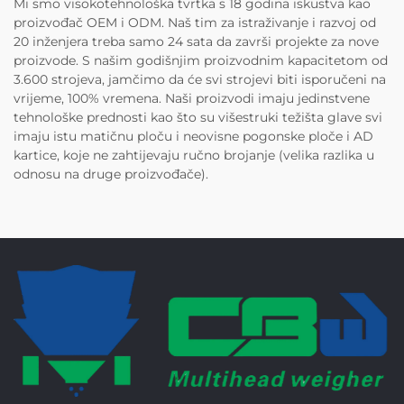
Mi smo visokotehnološka tvrtka s 18 godina iskustva kao
proizvođač OEM i ODM. Naš tim za istraživanje i razvoj od
20 inženjera treba samo 24 sata da završi projekte za nove
proizvode. S našim godišnjim proizvodnim kapacitetom od
3.600 strojeva, jamčimo da će svi strojevi biti isporučeni na
vrijeme, 100% vremena. Naši proizvodi imaju jedinstvene
tehnološke prednosti kao što su višestruki težišta glave svi
imaju istu matičnu ploču i neovisne pogonske ploče i AD
kartice, koje ne zahtijevaju ručno brojanje (velika razlika u
odnosu na druge proizvođače).