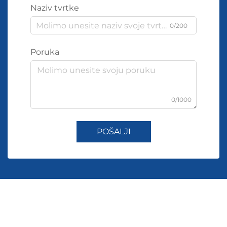
Naziv tvrtke
0/200
Poruka
0/1000
POŠALJI