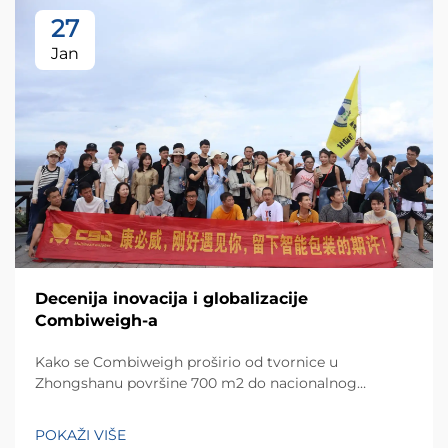
27
Jan
Decenija inovacija i globalizacije
Combiweigh-a
Kako se Combiweigh proširio od tvornice u
Zhongshanu površine 700 m2 do nacionalnog
visokotehnološkog poduzeća koje služi više od 60
zemalja. Otkrijte njihova inteligentna rješenja za
POKAŽI VIŠE
tehtanjezažali globalnu konsultaciju OEM/ODM-a još