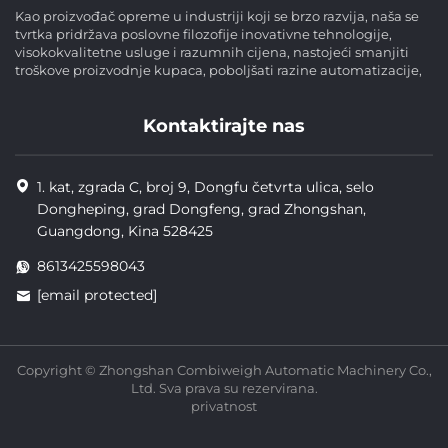
Kao proizvođač opreme u industriji koji se brzo razvija, naša se
tvrtka pridržava poslovne filozofije inovativne tehnologije,
visokokvalitetne usluge i razumnih cijena, nastojeći smanjiti
troškove proizvodnje kupaca, poboljšati razine automatizacije,
Kontaktirajte nas
1. kat, zgrada C, broj 9, Dongfu četvrta ulica, selo
Dongheping, grad Dongfeng, grad Zhongshan,
Guangdong, Kina 528425
8613425598043
[email protected]
Copyright © Zhongshan Combiweigh Automatic Machinery Co.,
Ltd. Sva prava su rezervirana.
privatnost