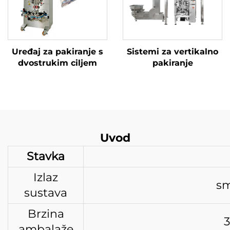
Uređaj za pakiranje s
Sistemi za vertikalno
dvostrukim ciljem
pakiranje
Uvod
Stavka
Izlaz
sm
sustava
Brzina
3
ambalaže