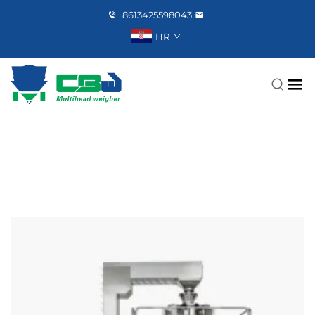
8613425598043
HR