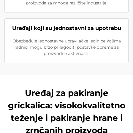
proizvoda za mnoge različite industrije.
Uređaji koji su jednostavni za upotrebu
Obezbeđuje jednostavne upravljačke jedinice kojima
radnici mogu brzo prilagoditi postavke opreme za
proizvodne aktivnosti.
Uređaj za pakiranje
grickalica: visokokvalitetno
teženje i pakiranje hrane i
zrnčanih proizvoda