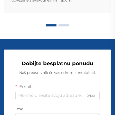
povezane s svakodnevnim radom.
Dobijte besplatnu ponudu
Naš predstavnik će vas uskoro kontaktirati.
Email
0/100
Ime