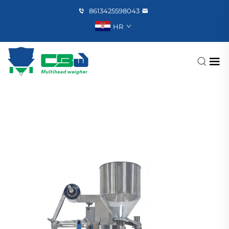
8613425598043
HR