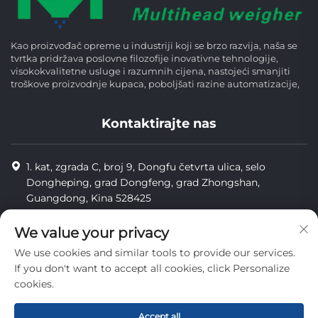
Kao proizvođač opreme u industriji koji se brzo razvija, naša se
tvrtka pridržava poslovne filozofije inovativne tehnologije,
visokokvalitetne usluge i razumnih cijena, nastojeći smanjiti
troškove proizvodnje kupaca, poboljšati razine automatizacije,
Kontaktirajte nas
1. kat, zgrada C, broj 9, Dongfu četvrta ulica, selo
Dongheping, grad Dongfeng, grad Zhongshan,
Guangdong, Kina 528425
8613425598043
We value your privacy
[email protected]
We use cookies and similar tools to provide our services.
If you don't want to accept all cookies, click Personalize
cookies.
Copyright © Zhongshan Combiweigh Automatic Machinery Co.,
Ltd. Sva prava su rezervirana.
Accept all