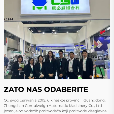
ZATO NAS ODABERITE
Od svog osnivanja 2015. u kineskoj provinciji Guangdong,
Zhongshan Combiweigh Automatic Machinery Co., Ltd.
jedan je od vodećih proizvođača koji proizvode višeglavne