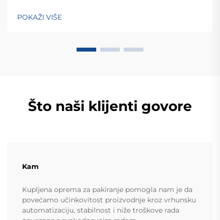
visokotehnološkog poduzeća koje služi više od 60
zemalja. Otkrijte njihova inteligentna rješenja za
POKAŽI VIŠE
tehtanjezažali globalnu konsultaciju OEM/ODM-a još
danas.
Što naši klijenti govore
Kam
Kupljena oprema za pakiranje pomogla nam je da
povećamo učinkovitost proizvodnje kroz vrhunsku
automatizaciju, stabilnost i niže troškove rada