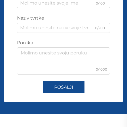
0/100
Naziv tvrtke
0/200
Poruka
0/1000
POŠALJI