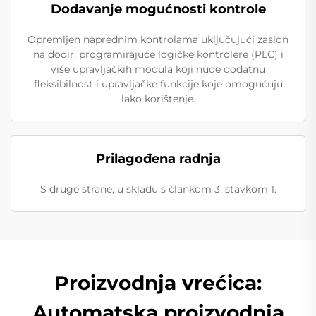
Dodavanje mogućnosti kontrole
Opremljen naprednim kontrolama uključujući zaslon
na dodir, programirajuće logičke kontrolere (PLC) i
više upravljačkih modula koji nude dodatnu
fleksibilnost i upravljačke funkcije koje omogućuju
lako korištenje.
Prilagođena radnja
S druge strane, u skladu s člankom 3. stavkom 1.
Proizvodnja vrećica:
Automatska proizvodnja