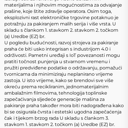
materijalima i njihovim mogućnostima za odvajanje
prašine, koje štite zdravlje operatora. Osim toga,
eksplozivni rast elektroničke trgovine potaknuo je
potražnju za pakiranjem malih serija i više vrsta. U
skladu s člankom 1. stavkom 2. stavkom 2. točkom
(a) Uredbe (EZ) br.
U pogledu budućnosti, razvoj strojeva za pakiranje
praha će biti usko integrisan s industrijom 4.0 i
održivosti. Pametni uređaji s IoT povezanosti mogu
pratiti točnost punjenja u stvarnom vremenu i
pružiti predviđene podatke o održavanju, pomažući
tvornicama da minimiziraju neplanirano vrijeme
zastoja. U isto vrijeme, kako se brendovi sve više
okreću prema recikliranim, jednomaterijalnim
ambalažnim filmovima, tehnologija toplinske
zapečaćivanja sljedeće generacije mašina za
pakiranje praha također mora biti nadograđena kako
bi se osigurala čvrsta i estetski ugodna zapečaćenja
čak i tijekom brzog rada U skladu s člankom 3.
stavkom 1. stavkom 2. točkom (a) Uredbe (EZ) br.