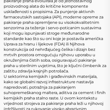
pakiranje praha evoluirala je od jednostavnog
proizvodnog alata do kritične komponente
usklađenosti s propisima. Za punjenje aktivnih
farmaceutskih sastojaka (API), moderne opreme za
pakiranje praha opremljene su visokokvalitetnim
senzorima za teženje i servo-poticanim sustavima
koji mogu ispunjavati stroge međunarodne
standarde kao što su oni koje je postavila američka
Uprava za hranu i lijekove (FDA) ili Njihova
konstrukcija od nehrđajućeg čelika i dizajn bez
mrtvih prostora omogućuju njihovu uporabu u
okruženjima čistih soba, osiguravajući pakiranje
praha u sterilnim uvjetima, što je ključni čimbenik za
zaštitu zdravlja krajnjih potrošača.
U sektorima kemijskih i građevinskih materijala,
kako se globalni razvoj infrastrukture nastavlja
napredovati, potražnja za pakiranjem
suhopremeškanog maltera, aditiva za cement i finih
kemijskih praha stalno raste. U ovom kontekstu
vrijednost strojeva za pakiranje praha leži u njihovoj
izdržljivosti za rukovanje visoko abrazivnim