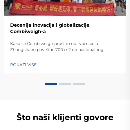
Decenija inovacija i globalizacije
Combiweigh-a
Kako se Combiweigh proširio od tvornice u
Zhongshanu površine 700 m2 do nacionalnog
visokotehnološkog poduzeća koje služi više od 60
zemalja. Otkrijte njihova inteligentna rješenja za
POKAŽI VIŠE
tehtanjezažali globalnu konsultaciju OEM/ODM-a još
danas.
Što naši klijenti govore