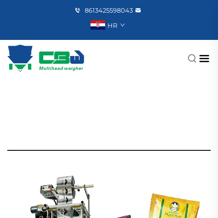
8613425598043
HR