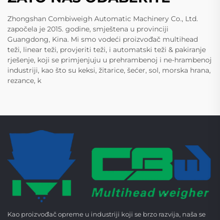
Zhongshan Combiweigh Automatic Machinery Co., Ltd.
započela je 2015. godine, smještena u provinciji
Guangdong, Kina. Mi smo vodeći proizvođač multihead
teži, linear teži, provjeriti teži, i automatski teži & pakiranje
rješenje, koji se primjenjuju u prehrambenoj i ne-hrambenoj
industriji, kao što su keksi, žitarice, šećer, sol, morska hrana,
rezance, k
Kao proizvođač opreme u industriji koji se brzo razvija, naša se