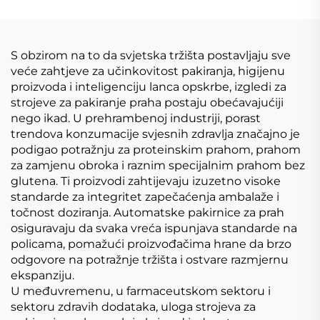
S obzirom na to da svjetska tržišta postavljaju sve
veće zahtjeve za učinkovitost pakiranja, higijenu
proizvoda i inteligenciju lanca opskrbe, izgledi za
strojeve za pakiranje praha postaju obećavajućiji
nego ikad. U prehrambenoj industriji, porast
trendova konzumacije svjesnih zdravlja značajno je
podigao potražnju za proteinskim prahom, prahom
za zamjenu obroka i raznim specijalnim prahom bez
glutena. Ti proizvodi zahtijevaju izuzetno visoke
standarde za integritet zapečaćenja ambalaže i
točnost doziranja. Automatske pakirnice za prah
osiguravaju da svaka vreća ispunjava standarde na
policama, pomažući proizvođačima hrane da brzo
odgovore na potražnje tržišta i ostvare razmjernu
ekspanziju.
U međuvremenu, u farmaceutskom sektoru i
sektoru zdravih dodataka, uloga strojeva za