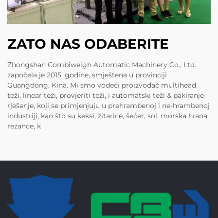
ZATO NAS ODABERITE
Zhongshan Combiweigh Automatic Machinery Co., Ltd.
započela je 2015. godine, smještena u provinciji
Guangdong, Kina. Mi smo vodeći proizvođač multihead
teži, linear teži, provjeriti teži, i automatski teži & pakiranje
rješenje, koji se primjenjuju u prehrambenoj i ne-hrambenoj
industriji, kao što su keksi, žitarice, šećer, sol, morska hrana,
rezance, k