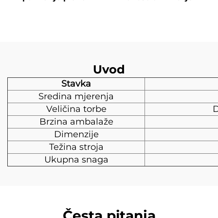
Uvod
Stavka
Sredina mjerenja
Veličina torbe
D
Brzina ambalaže
Dimenzije
Težina stroja
Ukupna snaga
Česta pitanja