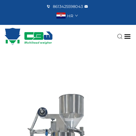
8613425598043
HR