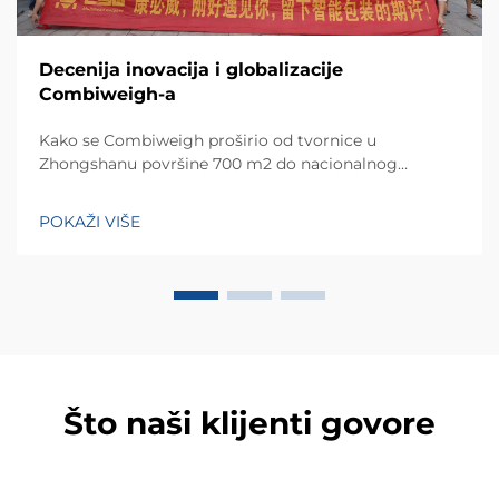
Decenija inovacija i globalizacije
Combiweigh-a
Kako se Combiweigh proširio od tvornice u
Zhongshanu površine 700 m2 do nacionalnog
visokotehnološkog poduzeća koje služi više od 60
zemalja. Otkrijte njihova inteligentna rješenja za
POKAŽI VIŠE
tehtanjezažali globalnu konsultaciju OEM/ODM-a još
danas.
Što naši klijenti govore