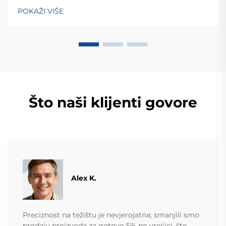
zemalja. Otkrijte njihova inteligentna rješenja za
POKAŽI VIŠE
tehtanjezažali globalnu konsultaciju OEM/ODM-a još
danas.
Što naši klijenti govore
Alex K.
Preciznost na težištu je nevjerojatna; smanjili smo
prodaju proizvoda za gotovo 5% po vrećici, što