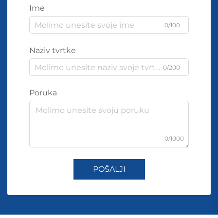
Ime
0/100
Naziv tvrtke
0/200
Poruka
0/1000
POŠALJI