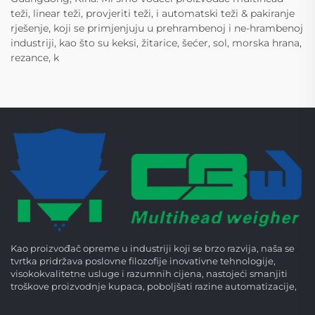
teži, linear teži, provjeriti teži, i automatski teži & pakiranje
rješenje, koji se primjenjuju u prehrambenoj i ne-hrambenoj
industriji, kao što su keksi, žitarice, šećer, sol, morska hrana,
rezance, k
Kao proizvođač opreme u industriji koji se brzo razvija, naša se
tvrtka pridržava poslovne filozofije inovativne tehnologije,
visokokvalitetne usluge i razumnih cijena, nastojeći smanjiti
troškove proizvodnje kupaca, poboljšati razine automatizacije,