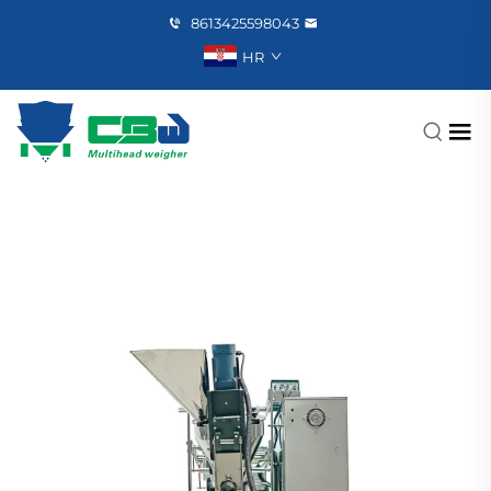
8613425598043
HR