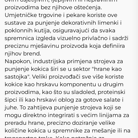
proizvodima bez njihove oštećenja.
Umjetničke trgovine i pekare koriste ove
sustave za punjenje dekorativnih limenki i
poklonnih kutija, osiguravajući da svaka
spremnica izgleda vizuelno privlačno i sadrži
preciznu mješavinu proizvoda koja definiira
njihov brend.
Napokon, industrijska primjena strojeva za
punjenje kokica širi se u sektor "hrane kao
sastojka". Veliki proizvođači sve više koriste
kokice kao hrskavu komponentu u drugim
proizvodima, kao što su sladoled, proteinski
šipci ili kao hrskavi oblog za gotove salate i
juhe. To zahtijeva punjenje strojeva koji se
mogu direktno integrirati s većim linijama za
preradu hrane, precizno doziranje velike
količine kokica u spremnike za mešanje ili na