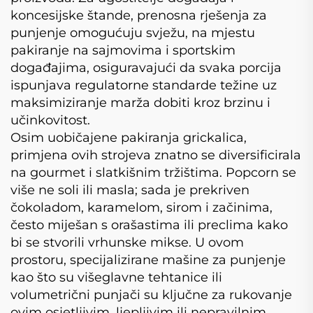
koncesijske štande, prenosna rješenja za
punjenje omogućuju svježu, na mjestu
pakiranje na sajmovima i sportskim
događajima, osiguravajući da svaka porcija
ispunjava regulatorne standarde težine uz
maksimiziranje marža dobiti kroz brzinu i
učinkovitost.
Osim uobičajene pakiranja grickalica,
primjena ovih strojeva znatno se diversificirala
na gourmet i slatkišnim tržištima. Popcorn se
više ne soli ili masla; sada je prekriven
čokoladom, karamelom, sirom i začinima,
često miješan s orašastima ili preclima kako
bi se stvorili vrhunske mikse. U ovom
prostoru, specijalizirane mašine za punjenje
kao što su višeglavne tehtanice ili
volumetrični punjači su ključne za rukovanje
ovim osjetljivim, ljepljivim ili nepravilnim