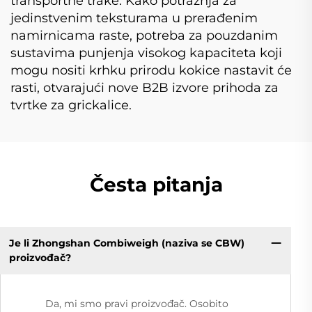
transportne trake. Kako potražnja za
jedinstvenim teksturama u prerađenim
namirnicama raste, potreba za pouzdanim
sustavima punjenja visokog kapaciteta koji
mogu nositi krhku prirodu kokice nastavit će
rasti, otvarajući nove B2B izvore prihoda za
tvrtke za grickalice.
Česta pitanja
Je li Zhongshan Combiweigh (naziva se CBW)
proizvođač?
Da, mi smo pravi proizvođač. Osobito