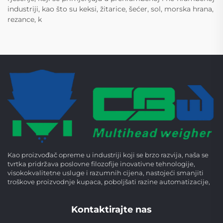
industriji, kao što su keksi, žitarice, šećer, sol, morska hrana,
rezance, k
Kao proizvođač opreme u industriji koji se brzo razvija, naša se
tvrtka pridržava poslovne filozofije inovativne tehnologije,
visokokvalitetne usluge i razumnih cijena, nastojeći smanjiti
troškove proizvodnje kupaca, poboljšati razine automatizacije,
Kontaktirajte nas