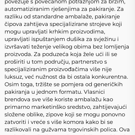
povezuje s povećanom potražnjom za brzim,
automatiziranim rješenjima za pakiranje. Za
razliku od standardne ambalaže, pakiranje
čipova zahtijeva specijalizirane strojeve koji
mogu upravljati krhkim proizvodima,
upravljati ispuštanjem dušika za svježinu i
izvršavati teženje velikog obima bez lomljenja
proizvoda. Za poduzeća koja žele ući ili se
proširiti u tom području, partnerstvo s
specijaliziranim proizvođačima više nije
luksuz, već nužnost da bi ostala konkurentna.
Osim toga, tržište se pomjera od generičkih
pakiranja u jednom formatu. Vlasnici
brendova sve više koriste ambalažu kao
primarno marketinško sredstvo, zahtijevajući
složene oblike, zipove koji se mogu ponovno
zatvoriti i vreće s više komora kako bi se
razlikovali na gužvama trgovinskih polica. Ova