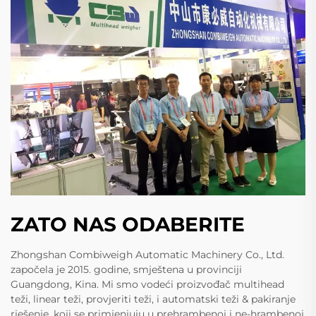
ZATO NAS ODABERITE
Zhongshan Combiweigh Automatic Machinery Co., Ltd.
započela je 2015. godine, smještena u provinciji
Guangdong, Kina. Mi smo vodeći proizvođač multihead
teži, linear teži, provjeriti teži, i automatski teži & pakiranje
rješenje, koji se primjenjuju u prehrambenoj i ne-hrambenoj