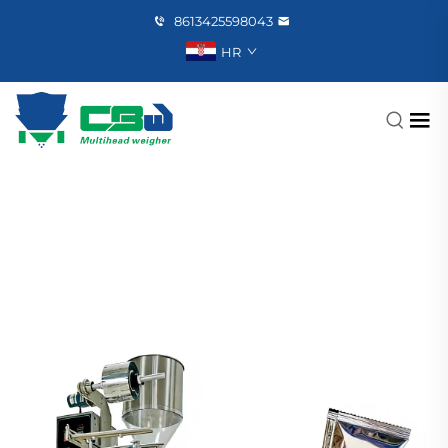
8613425598043
HR