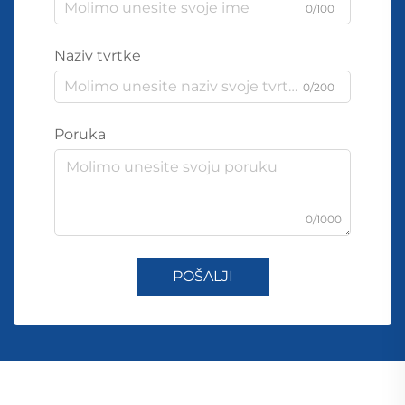
0/100
Naziv tvrtke
0/200
Poruka
0/1000
POŠALJI