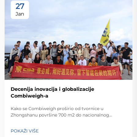
27
Jan
Decenija inovacija i globalizacije
Combiweigh-a
Kako se Combiweigh proširio od tvornice u
Zhongshanu površine 700 m2 do nacionalnog
visokotehnološkog poduzeća koje služi više od 60
zemalja. Otkrijte njihova inteligentna rješenja za
POKAŽI VIŠE
tehtanjezažali globalnu konsultaciju OEM/ODM-a još