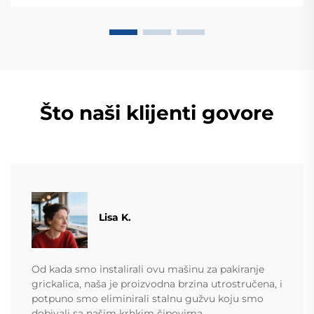
danas.
Što naši klijenti govore
​​Lisa K.
Od kada smo instalirali ovu mašinu za pakiranje
grickalica, naša je proizvodna brzina utrostručena, i
potpuno smo eliminirali stalnu gužvu koju smo
dobivali sa našim krhkim čipovima.