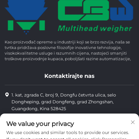
Kao proizvođač opreme u industriji koji se brzo razvija, naša se
tvrtka pridržava poslovne filozofije inovativne tehnologije,
visokokvalitetne usluge i razumnih cijena, nastojeći smanjiti
troškove proizvodnje kupaca, poboljšati razine automatizacije,
Kontaktirajte nas
1. kat, zgrada C, broj 9, Dongfu četvrta ulica, selo
Dongheping, grad Dongfeng, grad Zhongshan,
Guangdong, Kina 528425
8613425598043
We value your privacy
[email protected]
We use cookies and similar tools to provide our services.