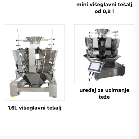
mini višeglavni tešalj
od 0,8 l
uređaj za uzimanje
teže
1.6L višeglavni tešalj