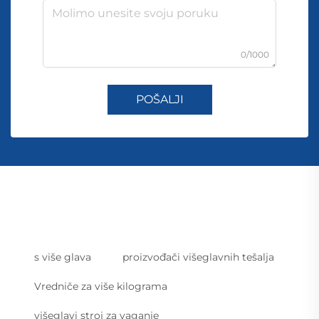
0/1000
POŠALJI
s više glava
proizvođači višeglavnih tešalja
Vredniče za više kilograma
višeglavi stroj za vaganje