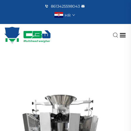
8613425598043
HR