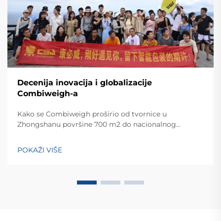
Decenija inovacija i globalizacije
Combiweigh-a
Kako se Combiweigh proširio od tvornice u
Zhongshanu površine 700 m2 do nacionalnog
visokotehnološkog poduzeća koje služi više od 60
zemalja. Otkrijte njihova inteligentna rješenja za
POKAŽI VIŠE
tehtanjezažali globalnu konsultaciju OEM/ODM-a još
danas.