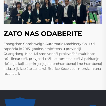
ZATO NAS ODABERITE
Zhongshan Combiweigh Automatic Machinery Co., Ltd.
započela je 2015. godine, smještena u provinciji
Guangdong, Kina. Mi smo vodeći proizvođač multihead
teži, linear teži, provjeriti teži, i automatski teži & pakiranje
rješenje, koji se primjenjuju u prehrambenoj i ne-hrambenoj
industriji, kao što su keksi, žitarice, šećer, sol, morska hrana,
rezance, k