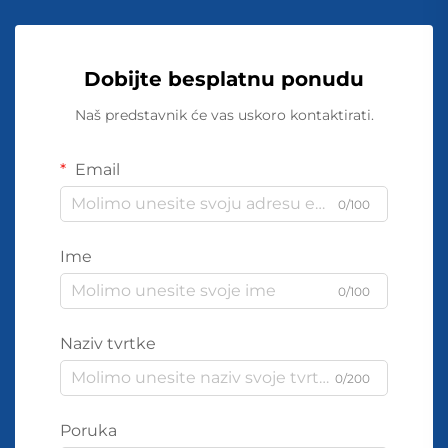
Dobijte besplatnu ponudu
Naš predstavnik će vas uskoro kontaktirati.
Email
0/100
Ime
0/100
Naziv tvrtke
0/200
Poruka