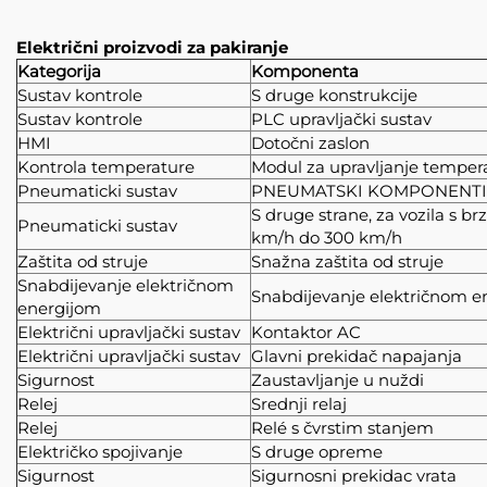
Električni proizvodi za pakiranje
Kategorija
Komponenta
Sustav kontrole
S druge konstrukcije
Sustav kontrole
PLC upravljački sustav
HMI
Dotočni zaslon
Kontrola temperature
Modul za upravljanje tempe
Pneumaticki sustav
PNEUMATSKI KOMPONENTI
S druge strane, za vozila s b
Pneumaticki sustav
km/h do 300 km/h
Zaštita od struje
Snažna zaštita od struje
Snabdijevanje električnom
Snabdijevanje električnom e
energijom
Električni upravljački sustav
Kontaktor AC
Električni upravljački sustav
Glavni prekidač napajanja
Sigurnost
Zaustavljanje u nuždi
Relej
Srednji relaj
Relej
Relé s čvrstim stanjem
Električko spojivanje
S druge opreme
Sigurnost
Sigurnosni prekidac vrata