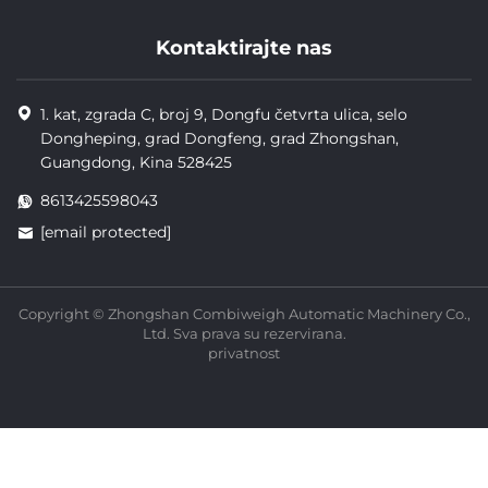
Kontaktirajte nas
1. kat, zgrada C, broj 9, Dongfu četvrta ulica, selo
Dongheping, grad Dongfeng, grad Zhongshan,
Guangdong, Kina 528425
8613425598043
[email protected]
Copyright © Zhongshan Combiweigh Automatic Machinery Co.,
Ltd. Sva prava su rezervirana.
privatnost