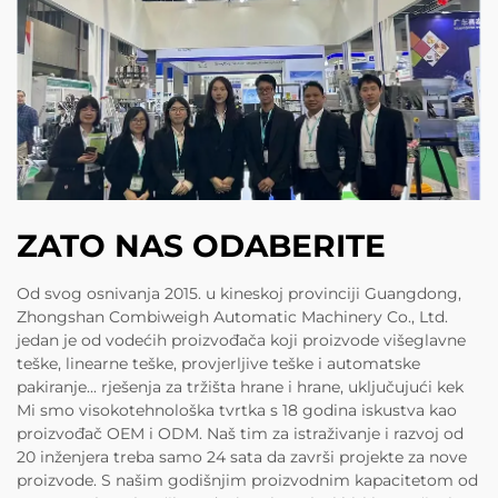
ZATO NAS ODABERITE
Od svog osnivanja 2015. u kineskoj provinciji Guangdong,
Zhongshan Combiweigh Automatic Machinery Co., Ltd.
jedan je od vodećih proizvođača koji proizvode višeglavne
teške, linearne teške, provjerljive teške i automatske
pakiranje... rješenja za tržišta hrane i hrane, uključujući kek
Mi smo visokotehnološka tvrtka s 18 godina iskustva kao
proizvođač OEM i ODM. Naš tim za istraživanje i razvoj od
20 inženjera treba samo 24 sata da završi projekte za nove
proizvode. S našim godišnjim proizvodnim kapacitetom od