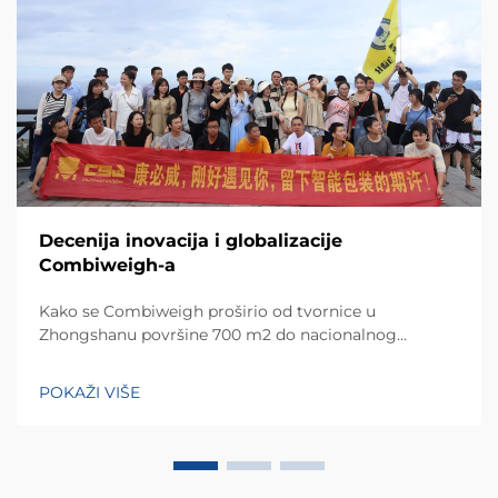
Decenija inovacija i globalizacije
Combiweigh-a
Kako se Combiweigh proširio od tvornice u
Zhongshanu površine 700 m2 do nacionalnog
visokotehnološkog poduzeća koje služi više od 60
zemalja. Otkrijte njihova inteligentna rješenja za
POKAŽI VIŠE
tehtanjezažali globalnu konsultaciju OEM/ODM-a još
danas.