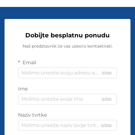
Dobijte besplatnu ponudu
Naš predstavnik će vas uskoro kontaktirati.
Email
0/100
Ime
0/100
Naziv tvrtke
0/200