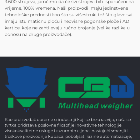
3.600 strojeva, jamčimo da će svi strojevi biti isporučeni na
vrijeme, 100% vremena. Naši proizvodi imaju jedinstvene
tehnološke prednosti kao što su višestruki težišta glave svi
imaju istu matičnu ploču i neovisne pogonske ploče i AD
kartice, koje ne zahtijevaju ručno brojanje (velika razlika u
odnosu na druge proizvođače).
Kao proizvođač opreme u industriji koji se brzo razvija, naša se
tvrtka pridržava poslovne filozofije inovativne tehnologije,
visokokvalitetne usluge i razumnih cijena, nastojeći smanjiti
troškove proizvodnje kupaca, poboljšati razine automatizacije,