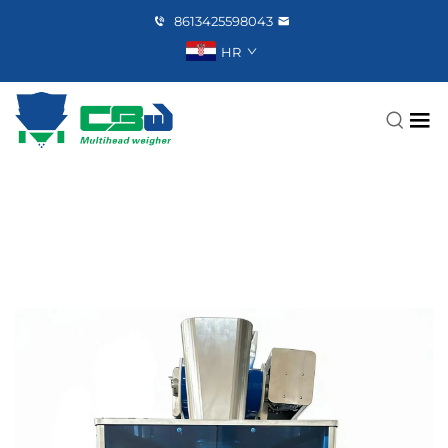
8613425598043
HR