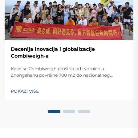
Decenija inovacija i globalizacije
Combiweigh-a
Kako se Combiweigh proširio od tvornice u
Zhongshanu površine 700 m2 do nacionalnog
visokotehnološkog poduzeća koje služi više od 60
zemalja. Otkrijte njihova inteligentna rješenja za
POKAŽI VIŠE
tehtanjezažali globalnu konsultaciju OEM/ODM-a još
danas.