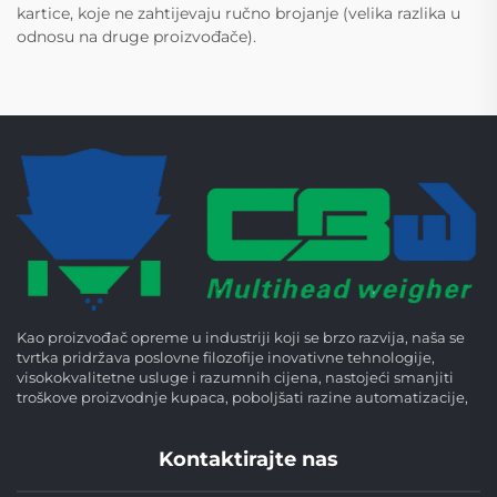
kartice, koje ne zahtijevaju ručno brojanje (velika razlika u
odnosu na druge proizvođače).
Kao proizvođač opreme u industriji koji se brzo razvija, naša se
tvrtka pridržava poslovne filozofije inovativne tehnologije,
visokokvalitetne usluge i razumnih cijena, nastojeći smanjiti
troškove proizvodnje kupaca, poboljšati razine automatizacije,
Kontaktirajte nas