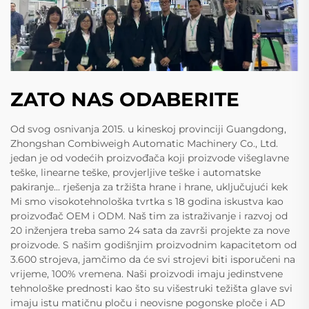
ZATO NAS ODABERITE
Od svog osnivanja 2015. u kineskoj provinciji Guangdong,
Zhongshan Combiweigh Automatic Machinery Co., Ltd.
jedan je od vodećih proizvođača koji proizvode višeglavne
teške, linearne teške, provjerljive teške i automatske
pakiranje... rješenja za tržišta hrane i hrane, uključujući kek
Mi smo visokotehnološka tvrtka s 18 godina iskustva kao
proizvođač OEM i ODM. Naš tim za istraživanje i razvoj od
20 inženjera treba samo 24 sata da završi projekte za nove
proizvode. S našim godišnjim proizvodnim kapacitetom od
3.600 strojeva, jamčimo da će svi strojevi biti isporučeni na
vrijeme, 100% vremena. Naši proizvodi imaju jedinstvene
tehnološke prednosti kao što su višestruki težišta glave svi
imaju istu matičnu ploču i neovisne pogonske ploče i AD