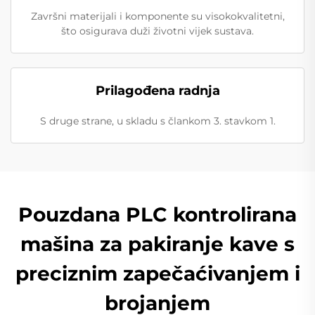
Završni materijali i komponente su visokokvalitetni,
što osigurava duži životni vijek sustava.
Prilagođena radnja
S druge strane, u skladu s člankom 3. stavkom 1.
Pouzdana PLC kontrolirana
mašina za pakiranje kave s
preciznim zapečaćivanjem i
brojanjem