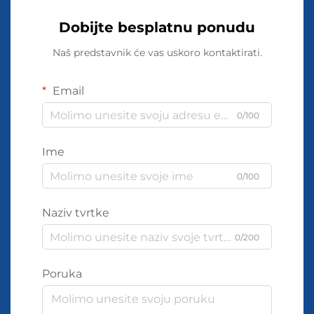
Dobijte besplatnu ponudu
Naš predstavnik će vas uskoro kontaktirati.
Email
0/100
Ime
0/100
Naziv tvrtke
0/200
Poruka