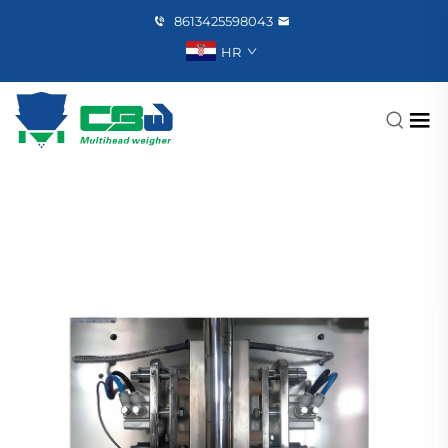
8613425598043
HR