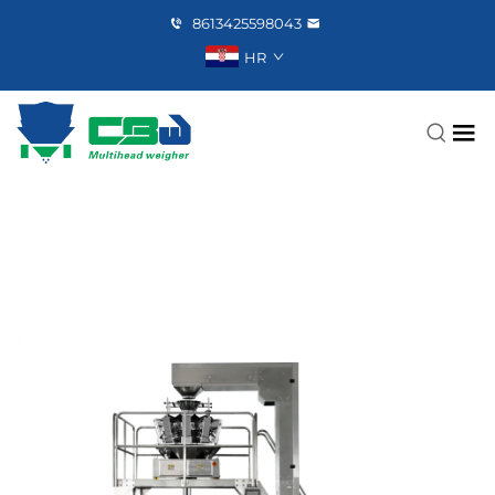
8613425598043
HR