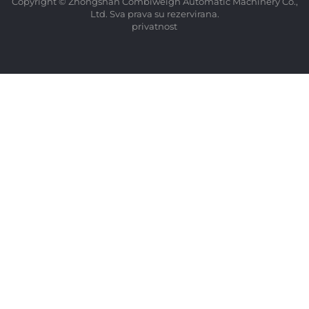
Copyright © Zhongshan Combiweigh Automatic Machinery Co.,
Ltd. Sva prava su rezervirana.
privatnost