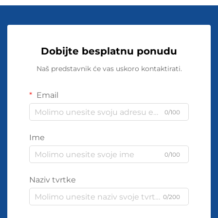
Dobijte besplatnu ponudu
Naš predstavnik će vas uskoro kontaktirati.
Email
0/100
Ime
0/100
Naziv tvrtke
0/200