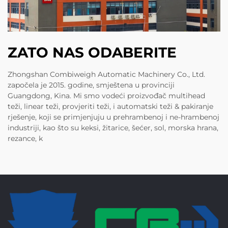
ZATO NAS ODABERITE
Zhongshan Combiweigh Automatic Machinery Co., Ltd.
započela je 2015. godine, smještena u provinciji
Guangdong, Kina. Mi smo vodeći proizvođač multihead
teži, linear teži, provjeriti teži, i automatski teži & pakiranje
rješenje, koji se primjenjuju u prehrambenoj i ne-hrambenoj
industriji, kao što su keksi, žitarice, šećer, sol, morska hrana,
rezance, k