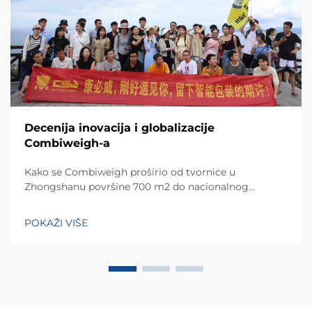
Decenija inovacija i globalizacije
Combiweigh-a
Kako se Combiweigh proširio od tvornice u
Zhongshanu površine 700 m2 do nacionalnog
visokotehnološkog poduzeća koje služi više od 60
zemalja. Otkrijte njihova inteligentna rješenja za
POKAŽI VIŠE
tehtanjezažali globalnu konsultaciju OEM/ODM-a još
danas.