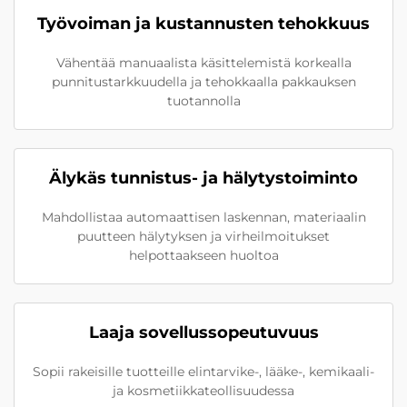
Työvoiman ja kustannusten tehokkuus
Vähentää manuaalista käsittelemistä korkealla
punnitus­tarkkuudella ja tehokkaalla pakkauksen
tuotannolla
Älykäs tunnistus- ja hälytystoiminto
Mahdollistaa automaattisen laskennan, materiaalin
puutteen hälytyksen ja virheilmoitukset
helpottaakseen huoltoa
Laaja sovellussopeutuvuus
Sopii rakeisille tuotteille elintarvike-, lääke-, kemikaali-
ja kosmetiikkateollisuudessa