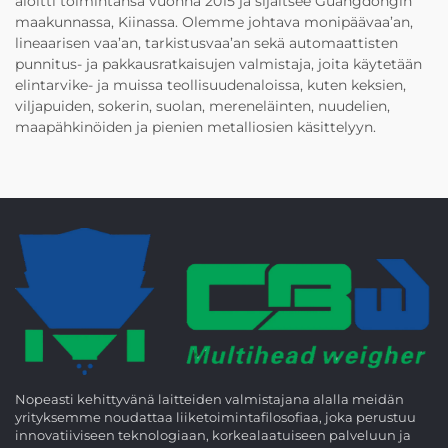
aloitti toimintansa vuonna 2015 ja sijaitsee Guangdongin
maakunnassa, Kiinassa. Olemme johtava monipäävaa’an,
lineaarisen vaa’an, tarkistusvaa’an sekä automaattisten
punnitus- ja pakkausratkaisujen valmistaja, joita käytetään
elintarvike- ja muissa teollisuudenaloissa, kuten keksien,
viljapuiden, sokerin, suolan, mereneläinten, nuudelien,
maapähkinöiden ja pienien metalliosien käsittelyyn.
Nopeasti kehittyvänä laitteiden valmistajana alalla meidän
yrityksemme noudattaa liiketoimintafilosofiaa, joka perustuu
innovatiiviseen teknologiaan, korkealaatuiseen palveluun ja