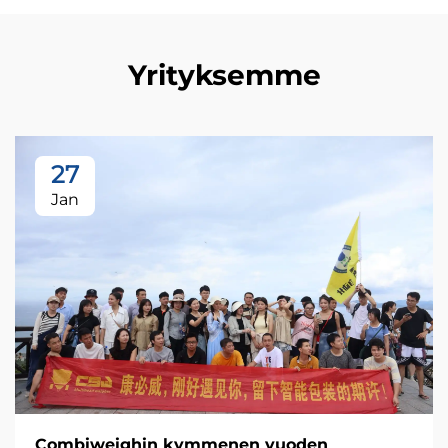
Yrityksemme
27
Jan
Combiweighin kymmenen vuoden