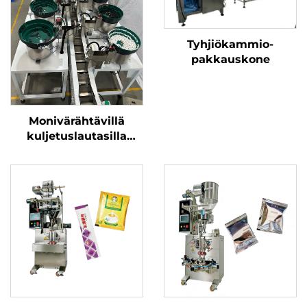
Tyhjiökammio-
pakkauskone
Monivärähtävillä
kuljetuslautasilla
varustettu
ketjukuljetinpakkauskone