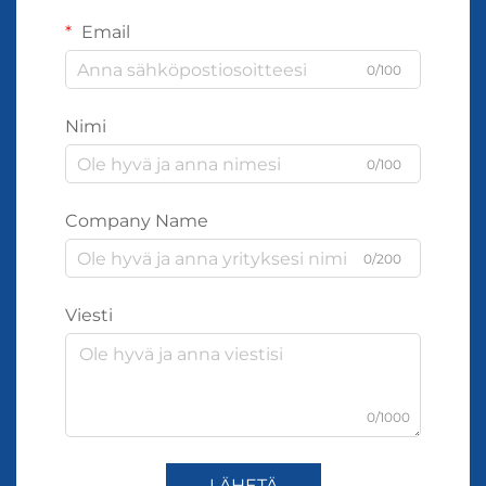
Email
0/100
Nimi
0/100
Company Name
0/200
Viesti
0/1000
LÄHETÄ