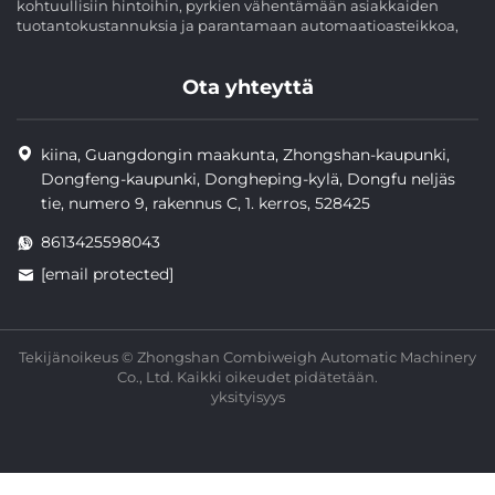
kohtuullisiin hintoihin, pyrkien vähentämään asiakkaiden
tuotantokustannuksia ja parantamaan automaatioasteikkoa,
Ota yhteyttä
kiina, Guangdongin maakunta, Zhongshan-kaupunki,
Dongfeng-kaupunki, Dongheping-kylä, Dongfu neljäs
tie, numero 9, rakennus C, 1. kerros, 528425
8613425598043
[email protected]
Tekijänoikeus © Zhongshan Combiweigh Automatic Machinery
Co., Ltd. Kaikki oikeudet pidätetään.
yksityisyys