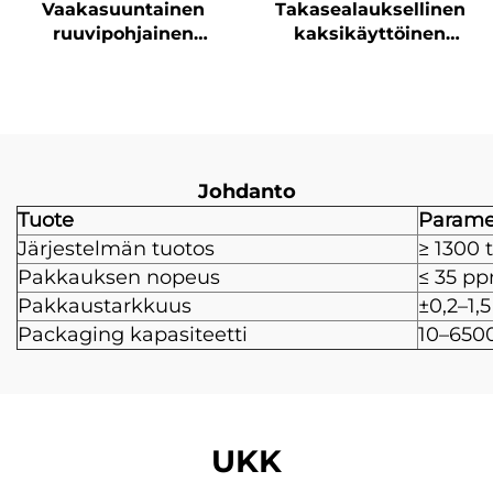
Vaakasuuntainen
Takasealauksellinen
ruuvipohjainen
kaksikäyttöinen
jauhepakkauskone
pakkauskone
Johdanto
Tuote
Parame
Järjestelmän tuotos
≥ 1300 
Pakkauksen nopeus
≤ 35 p
Pakkaustarkkuus
±0,2–1,5
Packaging kapasiteetti
10–650
UKK