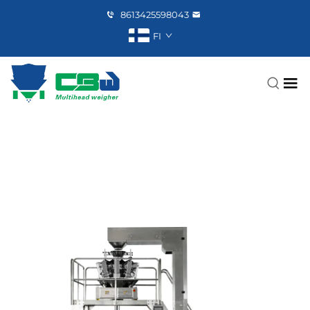
8613425598043
FI