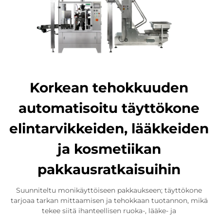
Korkean tehokkuuden
automatisoitu täyttökone
elintarvikkeiden, lääkkeiden
ja kosmetiikan
pakkausratkaisuihin
Suunniteltu monikäyttöiseen pakkaukseen; täyttökone
tarjoaa tarkan mittaamisen ja tehokkaan tuotannon, mikä
tekee siitä ihanteellisen ruoka-, lääke- ja