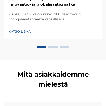
innovaatio- ja globalisaatiomatka
Kuinka Combiweigh kasvoi 700 neliömetrin
Zhongshan-tehtaasta kansallisena
korkeateknologisena yrityksenä, joka palvelee yli 60
maata. Tutustu heidän älykkäisiin
KATSO LISÄÄ
punnitusratkaisuihinsa – pyydä tänään globaalia
OEM-/ODM-neuvontaa.
Mitä asiakkaidemme
mielestä