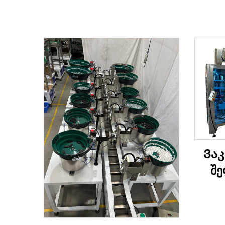
Ვაკ
შე