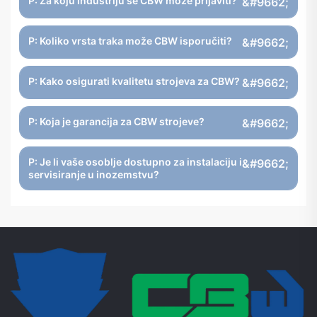
P: Za koju industriju se CBW može prijaviti?
P: Koliko vrsta traka može CBW isporučiti?
P: Kako osigurati kvalitetu strojeva za CBW?
P: Koja je garancija za CBW strojeve?
P: Je li vaše osoblje dostupno za instalaciju i
servisiranje u inozemstvu?