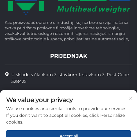
Kao proizvođač opreme u industriji koji se brzo razvija, naša se
tvrtka pridržava poslovne filozofije inovativne tehnologije,
visokokvalitetne usluge i razumnih cijena, nastojeći smanjiti
troškove proizvodnje kupaca, poboljšati razine automatizacije,
PRIJEDNJAK
U skladu s člankom 3. stavkom 1. stavkom 3. Post Code:
528425
+86-13425598043
We value your privacy
[email protected]
We use cookies and similar tools to provide our services.
If you don't want to accept all cookies, click Personalize
cookies.
Copyright © Zhongshan Combiweigh Automatic Machinery Co.,
Ltd. Sva prava su rezervirana.
Accept all