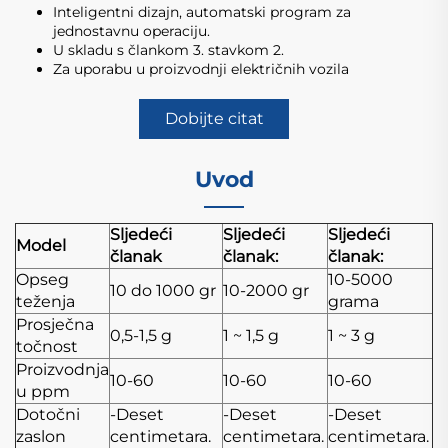
Inteligentni dizajn, automatski program za
jednostavnu operaciju.
U skladu s člankom 3. stavkom 2.
Za uporabu u proizvodnji električnih vozila
Dobijte citat
Uvod
Sljedeći
Sljedeći
Sljedeći
Model
članak
članak:
članak:
Opseg
10-5000
10 do 1000 gr
10-2000 gr
teženja
grama
Prosječna
0,5-1,5 g
1 ~ 1,5 g
1 ~ 3 g
točnost
Proizvodnja
10-60
10-60
10-60
u ppm
Dotočni
-Deset
-Deset
-Deset
zaslon
centimetara.
centimetara.
centimetara.