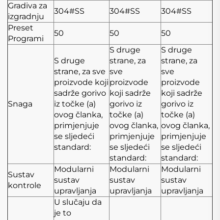
Gradiva za
304#SS
304#SS
304#SS
izgradnju
Preset
50
50
50
Programi
S druge
S druge
S druge
strane, za
strane, za
strane, za sve
sve
sve
proizvode koji
proizvode
proizvode
sadrže gorivo
koji sadrže
koji sadrže
Snaga
iz točke (a)
gorivo iz
gorivo iz
ovog članka,
točke (a)
točke (a)
primjenjuje
ovog članka,
ovog članka,
se sljedeći
primjenjuje
primjenjuje
standard:
se sljedeći
se sljedeći
standard:
standard:
Modularni
Modularni
Modularni
Sustav
sustav
sustav
sustav
kontrole
upravljanja
upravljanja
upravljanja
U slučaju da
je to