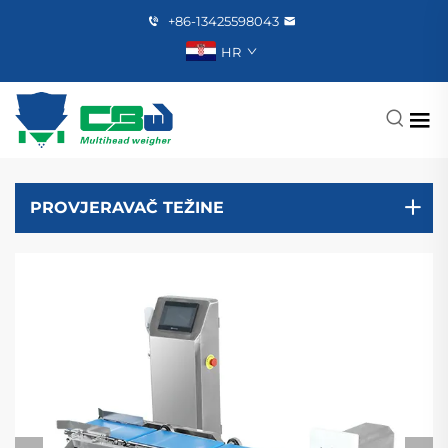
+86-13425598043
HR
PROVJERAVAČ TEŽINE