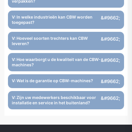
verpakken?
V: In welke industrieën kan CBW worden
toegepast?
V: Hoeveel soorten trechters kan CBW
leveren?
V: Hoe waarborgt u de kwaliteit van de CBW-
machines?
V: Wat is de garantie op CBW-machines?
V: Zijn uw medewerkers beschikbaar voor
installatie en service in het buitenland?