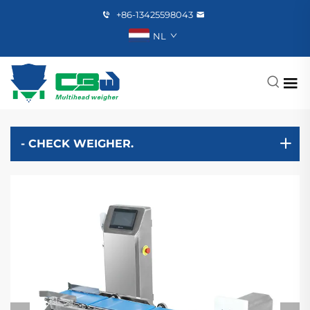
+86-13425598043
NL
- CHECK WEIGHER.