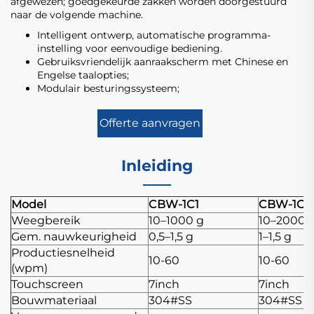
afgewezen; goedgekeurde zakken worden doorgestuurd
naar de volgende machine.
Intelligent ontwerp, automatische programma-
instelling voor eenvoudige bediening.
Gebruiksvriendelijk aanraakscherm met Chinese en
Engelse taalopties;
Modulair besturingssysteem;
Offerte aanvragen
Inleiding
Model
CBW-1C1
CBW-1C2
Weegbereik
10–1000 g
10–2000 
Gem. nauwkeurigheid
0,5–1,5 g
1–1,5 g
Productiesnelheid
10-60
10-60
(wpm)
Touchscreen
7inch
7inch
Bouwmateriaal
304#SS
304#SS