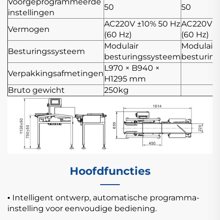
Voorgeprogrammeerde
50
50
instellingen
AC220V ±10% 50 Hz
AC220V ±
Vermogen
(60 Hz)
(60 Hz)
Modulair
Modulair
Besturingssysteem
besturingssysteem
besturin
L970 × B940 ×
Verpakkingsafmetingen
H1295 mm
Bruto gewicht
250kg
Hoofdfuncties
Intelligent ontwerp, automatische programma-
•
instelling voor eenvoudige bediening.