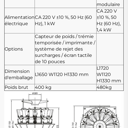
modulaire
CA 220 V
Alimentation
CA 220 V ±10 %, 50 Hz (60
±10 %, 50
électrique
Hz), 1 kW
Hz (60 Hz),
1,4 kW
Capteur de poids / trémie
temporisée / imprimante /
Options
système de rejet des
surcharges / écran tactile
de 10 pouces
L1720
Dimension
L1650
W1120
H1330 mm
W1120
d'emballage
H1330 mm
Poids brut
400 kg
480kg