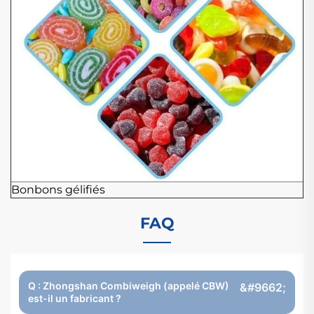
Bonbons gélifiés
FAQ
Q : Zhongshan Combiweigh (appelé CBW)
est-il un fabricant ?