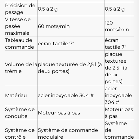
Précision de
0,5 à 2 g
0,5 à 2 g
pesage
Vitesse de
120
pesée
60 mots/min
mots/min
maximale
Tableau de
écran
écran tactile 7"
commande
tactile 7"
plaque
texturée
Volume de la
plaque texturée de 2,5 l (à
de 2,5 l (à
trémie
deux portes)
deux
portes)
acier
Matériau
acier inoxydable 304 #
inoxydable
304 #
Système de
Moteur pas
Moteur pas à pas
conduite
à pas
Système
Système de
Système de commande
de
contrôle
modulaire
commande