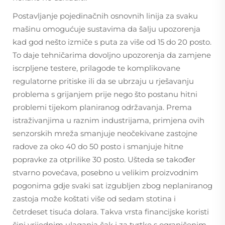
Postavljanje pojedinačnih osnovnih linija za svaku
mašinu omogućuje sustavima da šalju upozorenja
kad god nešto izmiče s puta za više od 15 do 20 posto.
To daje tehničarima dovoljno upozorenja da zamjene
iscrpljene testere, prilagode te komplikovane
regulatorne pritiske ili da se ubrzaju u rješavanju
problema s grijanjem prije nego što postanu hitni
problemi tijekom planiranog održavanja. Prema
istraživanjima u raznim industrijama, primjena ovih
senzorskih mreža smanjuje neočekivane zastojne
radove za oko 40 do 50 posto i smanjuje hitne
popravke za otprilike 30 posto. Ušteda se također
stvarno povećava, posebno u velikim proizvodnim
pogonima gdje svaki sat izgubljen zbog neplaniranog
zastoja može koštati više od sedam stotina i
četrdeset tisuća dolara. Takva vrsta financijske koristi
čini vrijednim ulaganja čak i za tvrtke s ograničenim