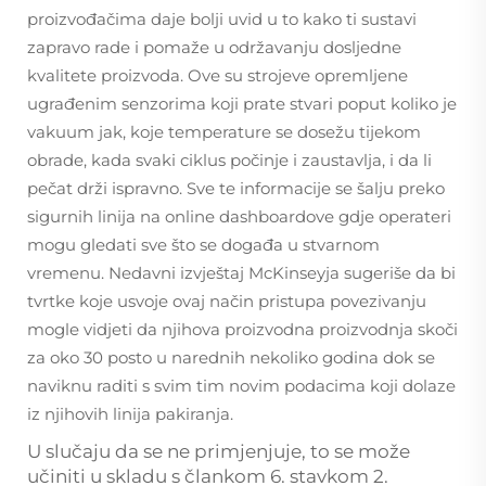
proizvođačima daje bolji uvid u to kako ti sustavi
zapravo rade i pomaže u održavanju dosljedne
kvalitete proizvoda. Ove su strojeve opremljene
ugrađenim senzorima koji prate stvari poput koliko je
vakuum jak, koje temperature se dosežu tijekom
obrade, kada svaki ciklus počinje i zaustavlja, i da li
pečat drži ispravno. Sve te informacije se šalju preko
sigurnih linija na online dashboardove gdje operateri
mogu gledati sve što se događa u stvarnom
vremenu. Nedavni izvještaj McKinseyja sugeriše da bi
tvrtke koje usvoje ovaj način pristupa povezivanju
mogle vidjeti da njihova proizvodna proizvodnja skoči
za oko 30 posto u narednih nekoliko godina dok se
naviknu raditi s svim tim novim podacima koji dolaze
iz njihovih linija pakiranja.
U slučaju da se ne primjenjuje, to se može
učiniti u skladu s člankom 6. stavkom 2.