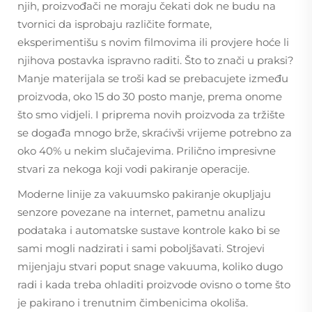
njih, proizvođači ne moraju čekati dok ne budu na
tvornici da isprobaju različite formate,
eksperimentišu s novim filmovima ili provjere hoće li
njihova postavka ispravno raditi. Što to znači u praksi?
Manje materijala se troši kad se prebacujete između
proizvoda, oko 15 do 30 posto manje, prema onome
što smo vidjeli. I priprema novih proizvoda za tržište
se događa mnogo brže, skraćivši vrijeme potrebno za
oko 40% u nekim slučajevima. Prilično impresivne
stvari za nekoga koji vodi pakiranje operacije.
Moderne linije za vakuumsko pakiranje okupljaju
senzore povezane na internet, pametnu analizu
podataka i automatske sustave kontrole kako bi se
sami mogli nadzirati i sami poboljšavati. Strojevi
mijenjaju stvari poput snage vakuuma, koliko dugo
radi i kada treba ohladiti proizvode ovisno o tome što
je pakirano i trenutnim čimbenicima okoliša.