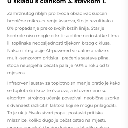
U skladu s člankom 3. stavkom 1.
Zamrznutog ribljih proizvoda obrađivač suočen
hronične mikro-curenje kvarova, što je rezultiralo u
8% propadanje preko svojih brzih linija. Starije
kontrole nisu mogle otkriti suptilne nedostatke filma
ili toplinske nedosljednosti tijekom brzog ciklusa.
Nakon integracije AI-powered vizualne analize s
multi-senzorom pritiska i praćenja sastava plina,
stopa neuspjeha pečata pala je 40% u roku od tri
mjeseca.
Infracrveni sustav za toplotno snimanje pratio je kako
se toplota širi kroz te čvorove, a istovremeno su
algoritmi strojnog učenja povezivali neobične uzorke
s dvanaest različitih faktora koji se mogu prilagoditi.
To je uključivalo stvari poput postavki pritiska
mlaznice, koliko dugo je pečat ostao na mjestu
(vreme boravka) i brzinu kojom se hladilo nakon