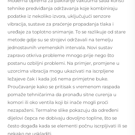
Moderna oprema za pakiranje vakuuma sada koristi
tehnike predviđanja održavanja koje kombiniraju
podatke iz nekoliko izvora, uključujući senzore
vibracija, sustave za praćenje propadanja tlaka i
uređaje za toplotno snimanje. To se razlikuje od stare
metode gdje su se strojevi održavali na temelju
jednostavnih vremenskih intervala. Novi sustav
zapravo otkriva probleme mnogo prije nego što
postanu ozbiljni problemi. Na primjer, promjene u
uzorcima vibracija mogu ukazivati na iscrpljene
ležajeve čak i kada još nema primjetne buke.
Proučavanje kako se pritisak s vremenom raspada
pomaže tehničarima da pronađu sitne curenja u
komori ili oko ventila koji bi inače mogli proći
nezapaženi. Termalne slike pokazuju da određeni
dijelovi čepca ne dobivaju dovoljno topline, što se
često događa kada se elementi počnu iscrpljivati ili se
nekako ne uskladiti.