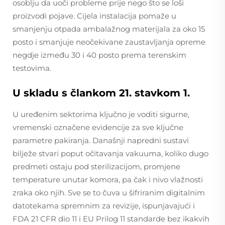
osoblju da uoči probleme prije nego što se loši
proizvodi pojave. Cijela instalacija pomaže u
smanjenju otpada ambalažnog materijala za oko 15
posto i smanjuje neočekivane zaustavljanja opreme
negdje između 30 i 40 posto prema terenskim
testovima.
U skladu s člankom 21. stavkom 1.
U uređenim sektorima ključno je voditi sigurne,
vremenski označene evidencije za sve ključne
parametre pakiranja. Današnji napredni sustavi
bilježe stvari poput očitavanja vakuuma, koliko dugo
predmeti ostaju pod sterilizacijom, promjene
temperature unutar komora, pa čak i nivo vlažnosti
zraka oko njih. Sve se to čuva u šifriranim digitalnim
datotekama spremnim za revizije, ispunjavajući i
FDA 21 CFR dio 11 i EU Prilog 11 standarde bez ikakvih