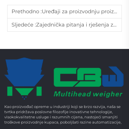
Prethodno :
Uređaji za proizvodnju proizvoda
Sljedeće :
Zajednička pitanja i rješenja za vakuumsku ambalažu
Kao proizvođač opreme u industriji koji se brzo razvija, naša se
tvrtka pridržava poslovne filozofije inovativne tehnologije,
visokokvalitetne usluge i razumnih cijena, nastojeći smanjiti
troškove proizvodnje kupaca, poboljšati razine automatizacije,