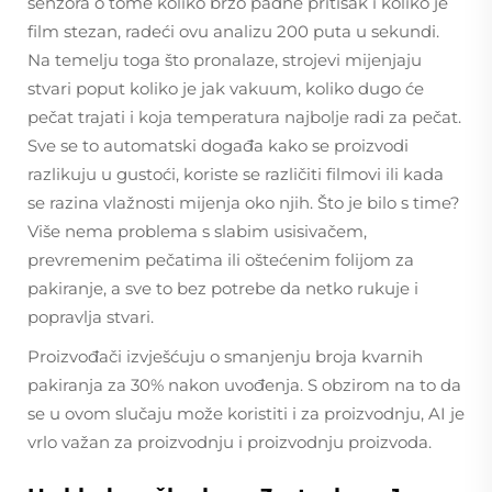
senzora o tome koliko brzo padne pritisak i koliko je
film stezan, radeći ovu analizu 200 puta u sekundi.
Na temelju toga što pronalaze, strojevi mijenjaju
stvari poput koliko je jak vakuum, koliko dugo će
pečat trajati i koja temperatura najbolje radi za pečat.
Sve se to automatski događa kako se proizvodi
razlikuju u gustoći, koriste se različiti filmovi ili kada
se razina vlažnosti mijenja oko njih. Što je bilo s time?
Više nema problema s slabim usisivačem,
prevremenim pečatima ili oštećenim folijom za
pakiranje, a sve to bez potrebe da netko rukuje i
popravlja stvari.
Proizvođači izvješćuju o smanjenju broja kvarnih
pakiranja za 30% nakon uvođenja. S obzirom na to da
se u ovom slučaju može koristiti i za proizvodnju, AI je
vrlo važan za proizvodnju i proizvodnju proizvoda.