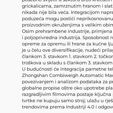
grickalicama, zamrznutim hranom i sla
nikada nije bila veća. Integracijom n
poduzeća mogu postići neprikosnovanu t
proizvodnim okruženjima s velikim ob
Osim prehrambene industrije, primjena 
i poljoprivredna industrija. Sposobnost
opreme za opremu ili hrane za kućne 
je u čelu ove diversifikacije, nudeći pr
člankom 3. stavkom 1. stavkom 2. točkom
troškova u skladu s člankom 3. stavkom 
U budućnosti će integracija pametne tehn
Zhongshan Combiweigh Automatic Machin
povezivanjem i analizom podataka za pr
globalne propise oštre oko upotrebe plas
razgradljivim filmovima postaje ključ
tvrtke ne kupuju samo stroj; ulažu u rje
trendovima prema Industriji 4.0 i odgov