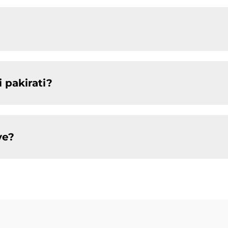
 pakirati?
ve?