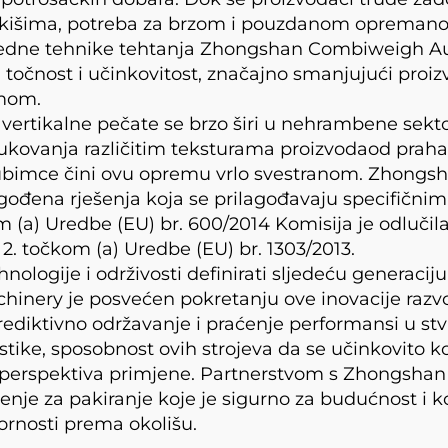
tkišima, potreba za brzom i pouzdanom opremanom
apredne tehnike tehtanja Zhongshan Combiweigh A
očnost i učinkovitost, značajno smanjujući proiz
imom.
vertikalne pečate se brzo širi u nehrambene sekt
 rukovanja različitim teksturama proizvodaod prah
ljubimce čini ovu opremu vrlo svestranom. Zhon
ilagođena rješenja koja se prilagođavaju specifični
 (a) Uredbe (EU) br. 600/2014 Komisija je odluči
2. točkom (a) Uredbe (EU) br. 1303/2013.
ologije i održivosti definirati sljedeću generaciju
ery je posvećen pokretanju ove inovacije razvoj
ediktivno održavanje i praćenje performansi u s
tike, sposobnost ovih strojeva da se učinkovito kor
na perspektiva primjene. Partnerstvom s Zhongsh
šenje za pakiranje koje je sigurno za budućnost i 
ornosti prema okolišu.