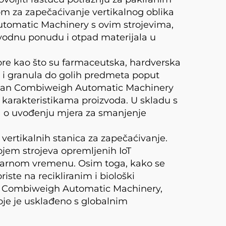
 za zapečaćivanje vertikalnog oblika
utomatic Machinery s ovim strojevima,
vodnu ponudu i otpad materijala u
ore kao što su farmaceutska, hardverska
a i granula do golih predmeta poput
gshan Combiweigh Automatic Machinery
m karakteristikama proizvoda. U skladu s
la o uvođenju mjera za smanjenje
 vertikalnih stanica za zapečaćivanje.
em strojeva opremljenih IoT
tvarnom vremenu. Osim toga, kako se
iste na recikliranim i biološki
an Combiweigh Automatic Machinery,
koje je usklađeno s globalnim