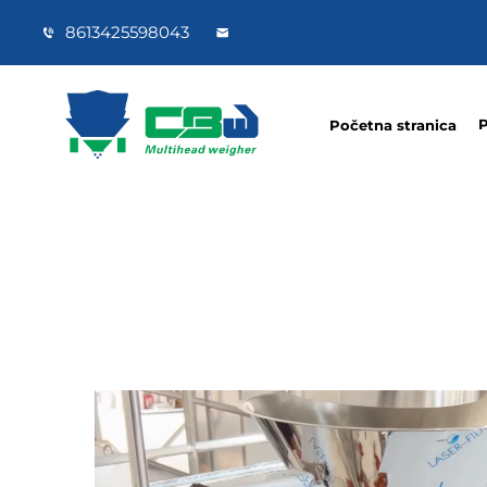
8613425598043
P
Početna stranica