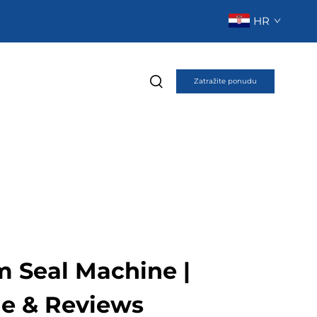
HR
Zatražite ponudu
m Seal Machine |
de & Reviews