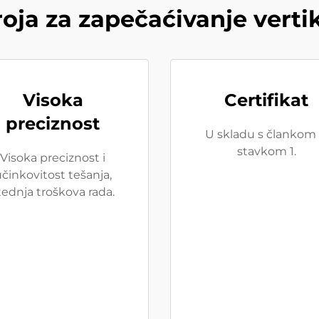
roja za zapečaćivanje verti
Visoka
Certifikat
preciznost
U skladu s člankom 
stavkom 1.
Visoka preciznost i
činkovitost tešanja,
tednja troškova rada.