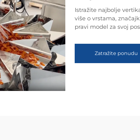
Istražite najbolje verti
više o vrstama, značaj
pravi model za svoj posa
Zatražite ponudu