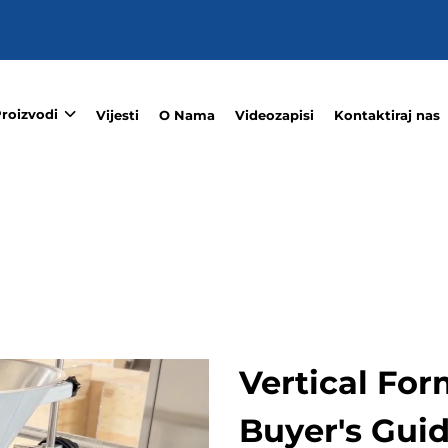
roizvodi
Vijesti
O Nama
Videozapisi
Kontaktiraj nas
Vertical For
Buyer's Gui