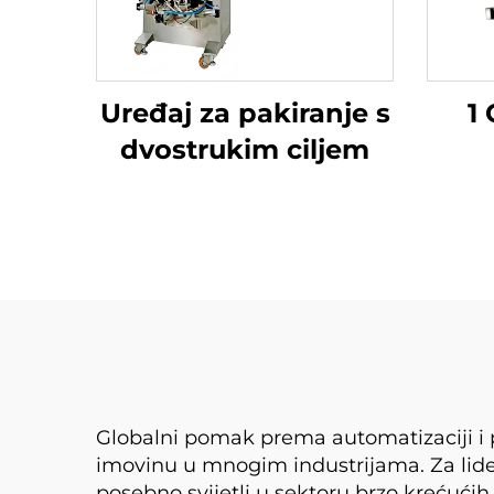
Uređaj za pakiranje s
1
dvostrukim ciljem
Globalni pomak prema automatizaciji i p
imovinu u mnogim industrijama. Za lid
posebno svijetli u sektoru brzo krećućih