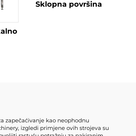
Sklopna površina
kalno
oj za zapečaćivanje kao neophodnu
ery, izgledi primjene ovih strojeva su
voljiti rastuću potražnju za pakiranim