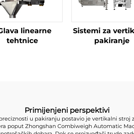
 Glava linearne
Sistemi za verti
tehtnice
pakiranje
Primijenjeni perspektivi
reciznosti u pakiranju postavio je vertikalni str
era poput Zhongshan Combiweigh Automatic Machin
 potrošačkih dobara. Dok se proizvođači trude zado