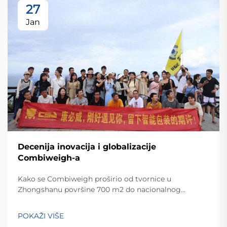
27
Jan
Decenija inovacija i globalizacije
Combiweigh-a
Kako se Combiweigh proširio od tvornice u
Zhongshanu površine 700 m2 do nacionalnog
visokotehnološkog poduzeća koje služi više od 60
zemalja. Otkrijte njihova inteligentna rješenja za
POKAŽI VIŠE
tehtanjezažali globalnu konsultaciju OEM/ODM-a još