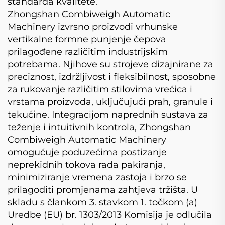
standarda kvalitete.
Zhongshan Combiweigh Automatic
Machinery izvrsno proizvodi vrhunske
vertikalne formne punjenje čepova
prilagođene različitim industrijskim
potrebama. Njihove su strojeve dizajnirane za
preciznost, izdržljivost i fleksibilnost, sposobne
za rukovanje različitim stilovima vrećica i
vrstama proizvoda, uključujući prah, granule i
tekućine. Integracijom naprednih sustava za
teženje i intuitivnih kontrola, Zhongshan
Combiweigh Automatic Machinery
omogućuje poduzećima postizanje
neprekidnih tokova rada pakiranja,
minimiziranje vremena zastoja i brzo se
prilagoditi promjenama zahtjeva tržišta. U
skladu s člankom 3. stavkom 1. točkom (a)
Uredbe (EU) br. 1303/2013 Komisija je odlučila