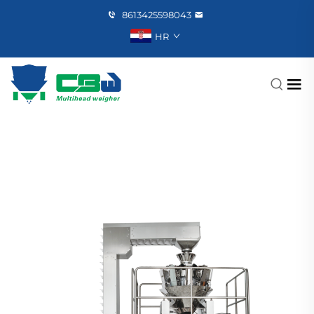
8613425598043
HR