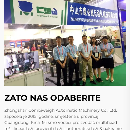
ZATO NAS ODABERITE
Zhongshan Combiweigh Automatic Machinery Co., Ltd.
započela je 2015. godine, smještena u provinciji
Guangdong, Kina. Mi smo vodeći proizvođač multihead
teži, linear teži, provjeriti teži, i automatski teži & pakiranje