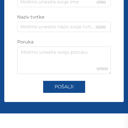
0/100
Naziv tvrtke
0/200
Poruka
0/1000
POŠALJI