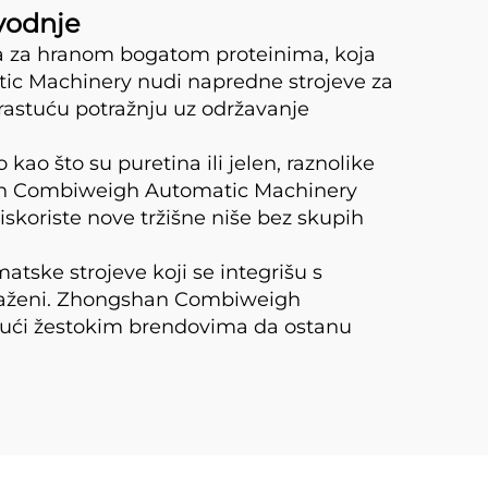
zvodnje
ača za hranom bogatom proteinima, koja
ic Machinery nudi napredne strojeve za
rastuću potražnju uz održavanje
o što su puretina ili jelen, raznolike
gshan Combiweigh Automatic Machinery
iskoriste nove tržišne niše bez skupih
atske strojeve koji se integrišu s
o traženi. Zhongshan Combiweigh
žući žestokim brendovima da ostanu