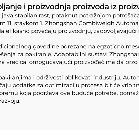
ljanje i proizvodnja proizvoda iz proi
vljava stabilan rast, potaknut potražnjom potroš
nkom 11. stavkom 1. Zhongshan Combiweigh Automat
 efikasno povećaju proizvodnju, zadovoljavajući 
dicionalnog govedine odrezane na egzotično meso ka
a rješenja za pakiranje. Adaptabilni sustavi Zhon
nama vrećica, omogućavajući proizvođačima da brzo 
iranjima i održivosti oblikovati industriju. Autom
ružaju podatke za optimizaciju procesa bit će vrl
a opremu koja podržava ove buduće potrebe, poma
razvoju.