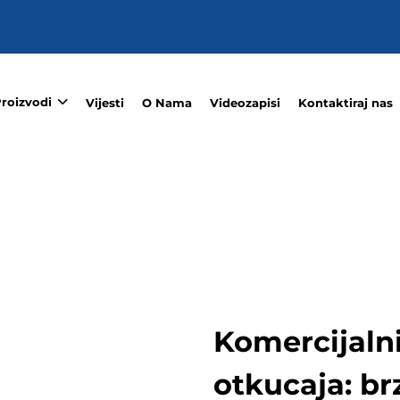
roizvodi
Vijesti
O Nama
Videozapisi
Kontaktiraj nas
Komercijalni
otkucaja: br