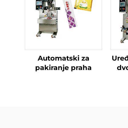
Automatski za
Uređ
pakiranje praha
dv