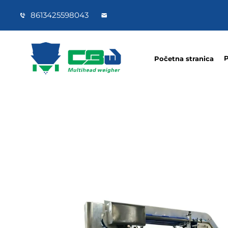
8613425598043
P
Početna stranica