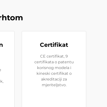
drhtom
n
Certifikat
CE certifikat, 9
certifikata o patentu
korisnog modela i
e
kineski certifikat o
akreditaciji za
k,
mjeriteljstvo.