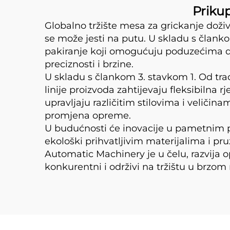
Prikup
Globalno tržište mesa za grickanje doži
se može jesti na putu. U skladu s čla
pakiranje koji omogućuju poduzećima da
preciznosti i brzine.
U skladu s člankom 3. stavkom 1. Od tra
linije proizvoda zahtijevaju fleksibiln
upravljaju različitim stilovima i veliči
promjena opreme.
U budućnosti će inovacije u pametnim pak
ekološki prihvatljivim materijalima i p
Automatic Machinery je u čelu, razvij
konkurentni i održivi na tržištu u brzom 