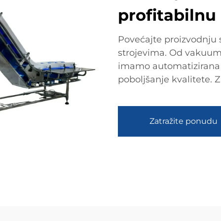
profitabilnu
Povećajte proizvodnju
strojevima. Od vakuums
imamo automatizirana r
poboljšanje kvalitete.
Zatražite ponudu