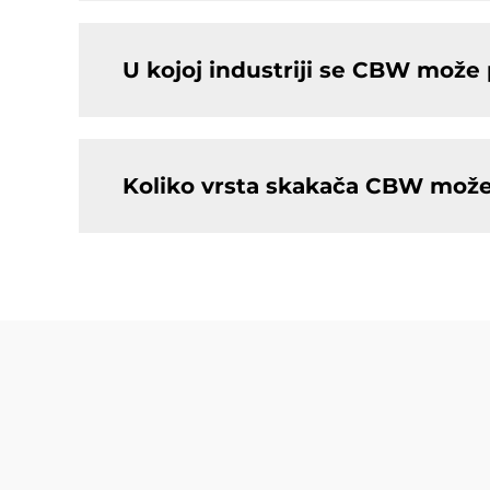
U kojoj industriji se CBW može p
Koliko vrsta skakača CBW može